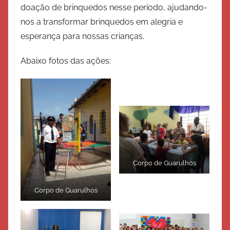
doação de brinquedos nesse período, ajudando-
a
nos a transformar brinquedos em alegria e
l
v
esperança para nossas crianças.
a
Abaixo fotos das ações:
ç
ã
o
Corpo de Guarulhos
Corpo de Guarulhos