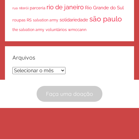
rio de janeiro
Rio Grande do Sul
parceria
rua
niterói
são paulo
solidariedade
roupas
RS
salvation army
voluntários
wmccann
the salvation army
Arquivos
Arquivos
Faça uma doação