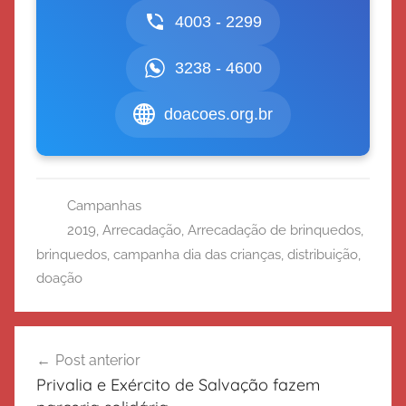
4003 - 2299
3238 - 4600
doacoes.org.br
Campanhas
2019
,
Arrecadação
,
Arrecadação de brinquedos
,
brinquedos
,
campanha dia das crianças
,
distribuição
,
doação
Navegação
Post anterior
de
Privalia e Exército de Salvação fazem