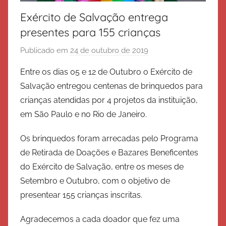
Exército de Salvação entrega
presentes para 155 crianças
Publicado em
24 de outubro de 2019
p
o
Entre os dias 05 e 12 de Outubro o Exército de
r
Salvação entregou centenas de brinquedos para
E
crianças atendidas por 4 projetos da instituição,
x
em São Paulo e no Rio de Janeiro.
é
r
Os brinquedos foram arrecadas pelo Programa
c
de Retirada de Doações e Bazares Beneficentes
i
do Exército de Salvação, entre os meses de
t
Setembro e Outubro, com o objetivo de
o
presentear 155 crianças inscritas.
d
e
Agradecemos a cada doador que fez uma
S