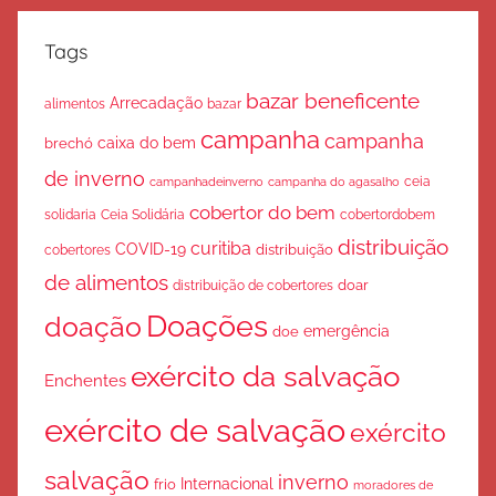
Tags
bazar beneficente
Arrecadação
bazar
alimentos
campanha
campanha
caixa do bem
brechó
de inverno
ceia
campanha do agasalho
campanhadeinverno
cobertor do bem
solidaria
Ceia Solidária
cobertordobem
distribuição
curitiba
COVID-19
cobertores
distribuição
de alimentos
doar
distribuição de cobertores
Doações
doação
emergência
doe
exército da salvação
Enchentes
exército de salvação
exército
salvação
inverno
Internacional
frio
moradores de