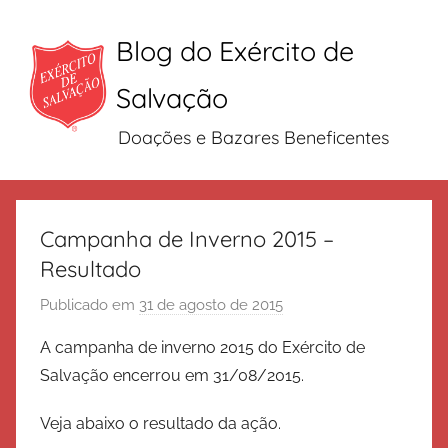
Blog do Exército de
Salvação
Doações e Bazares Beneficentes
Pular
para
Campanha de Inverno 2015 –
o
Resultado
conteúdo
Publicado em
31 de agosto de 2015
p
o
A campanha de inverno 2015 do Exército de
r
Salvação encerrou em 31/08/2015.
E
x
Veja abaixo o resultado da ação.
é