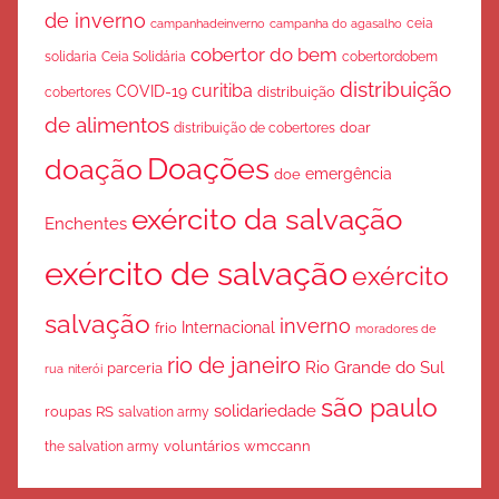
de inverno
ceia
campanha do agasalho
campanhadeinverno
cobertor do bem
solidaria
Ceia Solidária
cobertordobem
distribuição
curitiba
COVID-19
cobertores
distribuição
de alimentos
doar
distribuição de cobertores
Doações
doação
emergência
doe
exército da salvação
Enchentes
exército de salvação
exército
salvação
inverno
Internacional
frio
moradores de
rio de janeiro
Rio Grande do Sul
parceria
rua
niterói
são paulo
solidariedade
roupas
RS
salvation army
voluntários
wmccann
the salvation army