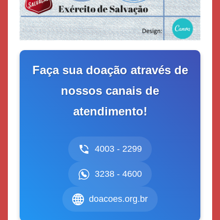
Faça sua doação através de
nossos canais de
atendimento!
4003 - 2299
3238 - 4600
doacoes.org.br