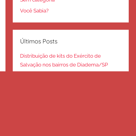
Você Sabia?
Últimos Posts
Distribuição de kits do Exército de
Salvação nos bairros de Diadema/SP
Kits de inverno são distribuídos na zona
Sul – SP
Frio em Guarulhos: distribuição de roupas
e cobertores
Distribuição de cobertores e agasalhos no
litoral paulista
FRIO EM SP: Voluntários fazem