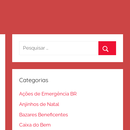
Pesquisar
por:
Procurar
Categorias
Ações de Emergência BR
Anjinhos de Natal
Bazares Beneficentes
Caixa do Bem