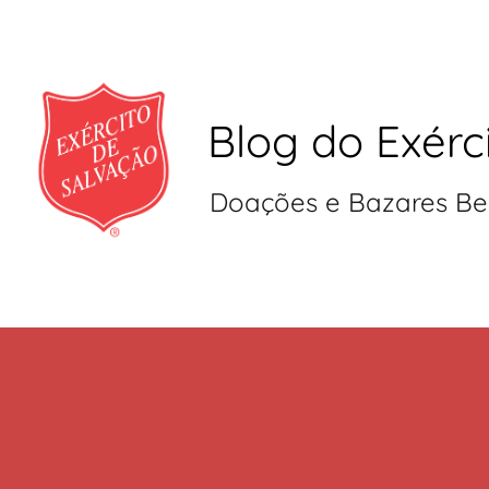
Blog do Exérc
Doações e Bazares Be
Pular
para
o
conteúdo