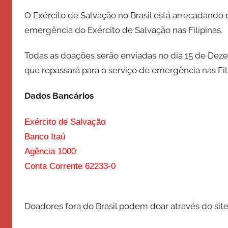
o
O Exército de Salvação no Brasil está arrecadando 
d
emergência do Exército de Salvação nas Filipinas.
e
S
Todas as doações serão enviadas no dia 15 de Deze
a
que repassará para o serviço de emergência nas Fili
l
v
Dados Bancários
a
ç
Exército de Salvação
ã
Banco Itaú
o
Agência 1000
Conta Corrente 62233-0
Doadores fora do Brasil podem doar através do site