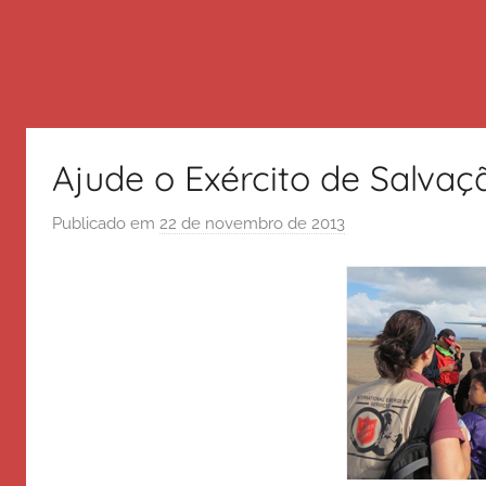
Ajude o Exército de Salvaçã
Publicado em
22 de novembro de 2013
p
o
r
E
x
é
r
c
i
t