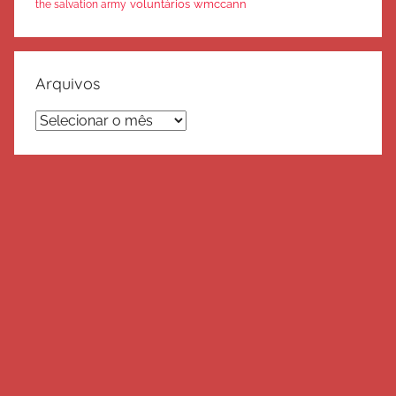
voluntários
wmccann
the salvation army
Arquivos
Arquivos