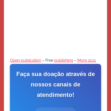
Open publication
– Free
publishing
–
More 2011
Faça sua doação através de
nossos canais de
atendimento!