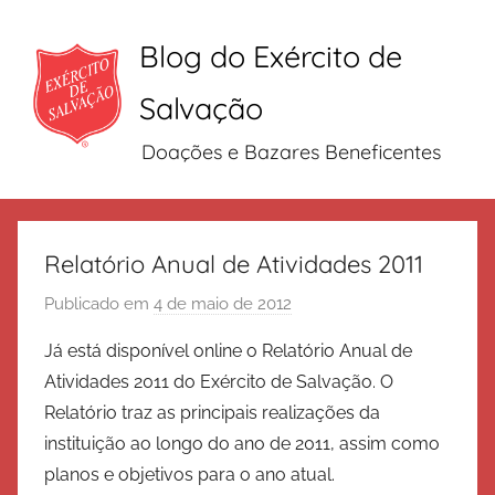
Blog do Exército de
Salvação
Doações e Bazares Beneficentes
Pular
para
Relatório Anual de Atividades 2011
o
Publicado em
4 de maio de 2012
p
conteúdo
o
Já está disponível online o Relatório Anual de
r
Atividades 2011 do Exército de Salvação. O
E
Relatório traz as principais realizações da
x
instituição ao longo do ano de 2011, assim como
é
planos e objetivos para o ano atual.
r