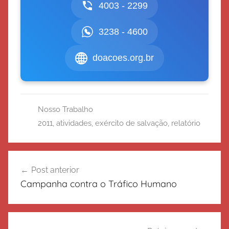
4003 - 2299
3238 - 4600
doacoes.org.br
Nosso Trabalho
2011
,
atividades
,
exército de salvação
,
relatório
Navegação
Post anterior
de
Campanha contra o Tráfico Humano
Post