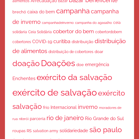
bazar beneficente
Arrecadação
bazar
alimentos
campanha
campanha
caixa do bem
brechó
de inverno
ceia
campanha do agasalho
campanhadeinverno
cobertor do bem
solidaria
Ceia Solidária
cobertordobem
distribuição
curitiba
COVID-19
cobertores
distribuição
de alimentos
doar
distribuição de cobertores
Doações
doação
emergência
doe
exército da salvação
Enchentes
exército de salvação
exército
salvação
inverno
Internacional
frio
moradores de
rio de janeiro
Rio Grande do Sul
parceria
rua
niterói
são paulo
solidariedade
roupas
RS
salvation army