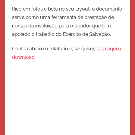
c
Rico em fotos e belo no seu layout, o documento
i
serve como uma ferramenta de prestação de
t
contas da instituição para o doador que tem
o
apoiado o trabalho do Exército de Salvação.
d
e
Confira abaixo o relatório e, se quiser,
faça aqui o
S
download
.
a
l
v
a
ç
ã
o