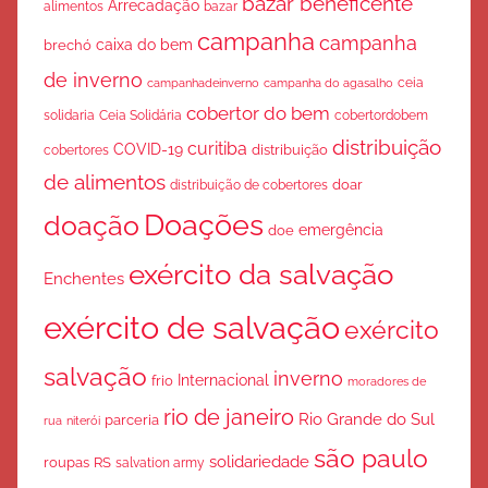
bazar beneficente
Arrecadação
bazar
alimentos
campanha
campanha
caixa do bem
brechó
de inverno
ceia
campanha do agasalho
campanhadeinverno
cobertor do bem
solidaria
Ceia Solidária
cobertordobem
distribuição
curitiba
COVID-19
cobertores
distribuição
de alimentos
doar
distribuição de cobertores
Doações
doação
emergência
doe
exército da salvação
Enchentes
exército de salvação
exército
salvação
inverno
Internacional
frio
moradores de
rio de janeiro
Rio Grande do Sul
parceria
rua
niterói
são paulo
solidariedade
roupas
RS
salvation army