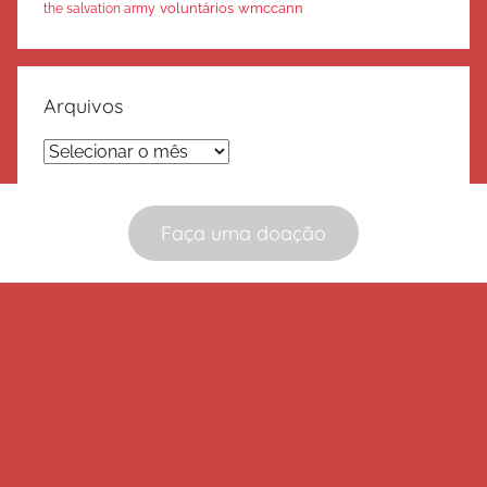
voluntários
wmccann
the salvation army
Arquivos
Arquivos
Faça uma doação