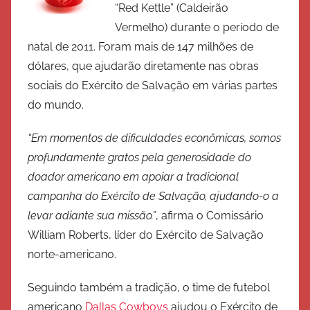
“Red Kettle” (Caldeirão
r
Vermelho) durante o período de
c
i
natal de 2011. Foram mais de 147 milhões de
t
dólares, que ajudarão diretamente nas obras
o
sociais do Exército de Salvação em várias partes
d
do mundo.
e
S
“Em momentos de dificuldades econômicas, somos
a
profundamente gratos pela generosidade do
l
doador americano em apoiar a tradicional
v
campanha do Exército de Salvação, ajudando-o a
a
levar adiante sua missão.”
, afirma o Comissário
ç
William Roberts, líder do Exército de Salvação
ã
norte-americano.
o
Seguindo também a tradição, o time de futebol
americano
Dallas Cowboys
ajudou o Exército de