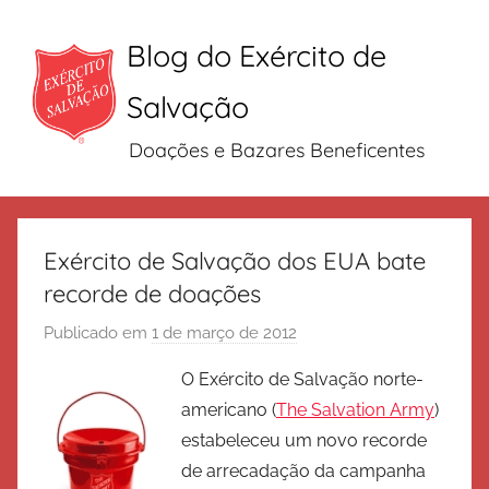
Blog do Exército de
Salvação
Doações e Bazares Beneficentes
Pular
para
Exército de Salvação dos EUA bate
o
recorde de doações
conteúdo
Publicado em
1 de março de 2012
p
o
O Exército de Salvação norte-
r
americano (
The Salvation Army
)
E
estabeleceu um novo recorde
x
de arrecadação da campanha
é