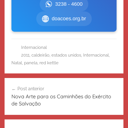
3238 - 4600
doacoes.org.br
Internacional
2011
,
caldeirão
,
estados unidos
,
Internacional
,
Natal
,
panela
,
red kettle
Navegação
Post anterior
de
Nova Arte para os Caminhões do Exército
Post
de Salvação