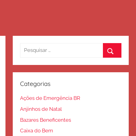
Pesquisar
por:
Procurar
Categorias
Ações de Emergência BR
Anjinhos de Natal
Bazares Beneficentes
Caixa do Bem