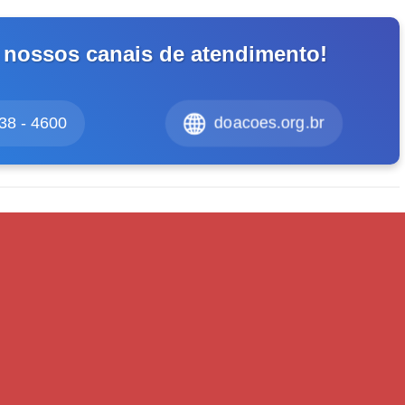
 nossos canais de atendimento!
38 - 4600
doacoes.org.br
robert watson
Próximo post
Exército de Salvação presente em
terremoto no Japão