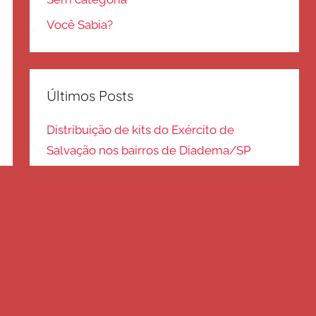
Você Sabia?
Últimos Posts
Distribuição de kits do Exército de
Salvação nos bairros de Diadema/SP
Kits de inverno são distribuídos na zona
Sul – SP
Frio em Guarulhos: distribuição de roupas
e cobertores
Distribuição de cobertores e agasalhos no
litoral paulista
FRIO EM SP: Voluntários fazem