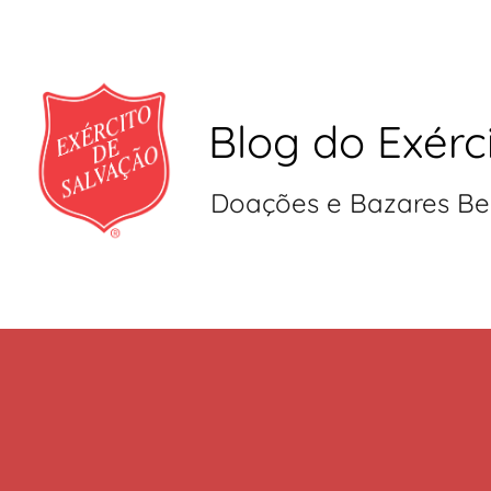
Blog do Exérc
Doações e Bazares Be
Pular
para
o
conteúdo