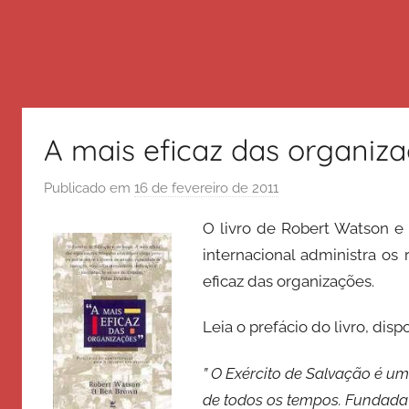
A mais eficaz das organiza
Publicado em
16 de fevereiro de 2011
p
o
O livro de Robert Watson e
r
internacional administra os 
E
eficaz das organizações.
x
é
Leia o prefácio do livro, disp
r
c
” O Exército de Salvação é 
i
de todos os tempos. Fundad
t