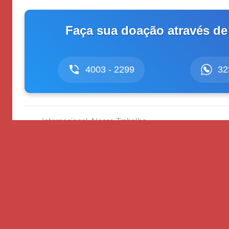
Faça sua doação através de
4003 - 2299
32
Internacional
,
Nosso Trabalho
a mais eficaz organizações
,
ben brown
,
editora vida
,
Navegação
Post anterior
de
Telefone no Rio de Janeiro: 4003-2299
Post