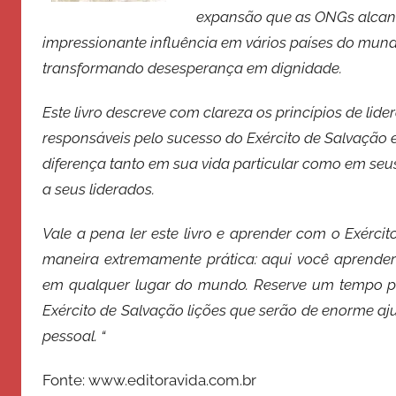
expansão que as ONGs alcanç
o
d
impressionante influência em vários países do mun
e
transformando desesperança em dignidade.
S
a
Este livro descreve com clareza os princípios de lide
l
responsáveis pelo sucesso do Exército de Salvação
v
diferença tanto em sua vida particular como em seus
a
a seus liderados.
ç
ã
Vale a pena ler este livro e aprender com o Exércit
o
maneira extremamente prática: aqui você aprender
em qualquer lugar do mundo. Reserve um tempo pa
Exército de Salvação lições que serão de enorme 
pessoal. “
Fonte: www.editoravida.com.br