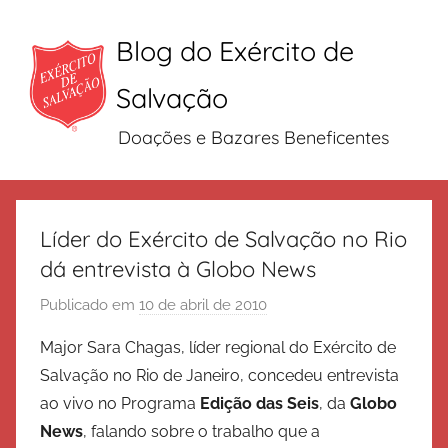
Blog do Exército de
Salvação
Doações e Bazares Beneficentes
Pular
para
Líder do Exército de Salvação no Rio
o
dá entrevista à Globo News
conteúdo
Publicado em
10 de abril de 2010
p
o
Major Sara Chagas, líder regional do Exército de
r
Salvação no Rio de Janeiro, concedeu entrevista
E
ao vivo no Programa
Edição das Seis
, da
Globo
x
News
, falando sobre o trabalho que a
é