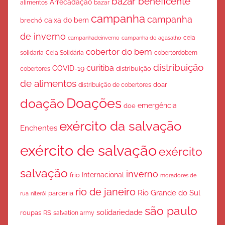
bazar beneficente
Arrecadação
bazar
alimentos
campanha
campanha
caixa do bem
brechó
de inverno
ceia
campanha do agasalho
campanhadeinverno
cobertor do bem
solidaria
Ceia Solidária
cobertordobem
distribuição
curitiba
COVID-19
cobertores
distribuição
de alimentos
doar
distribuição de cobertores
Doações
doação
emergência
doe
exército da salvação
Enchentes
exército de salvação
exército
salvação
inverno
Internacional
frio
moradores de
rio de janeiro
Rio Grande do Sul
parceria
rua
niterói
são paulo
solidariedade
roupas
RS
salvation army