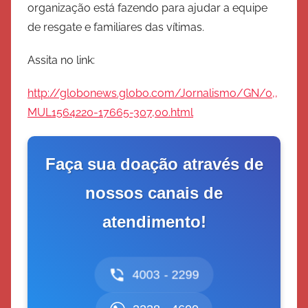
organização está fazendo para ajudar a equipe
r
de resgate e familiares das vítimas.
c
i
Assita no link:
t
o
http://globonews.globo.com/Jornalismo/GN/0,,
d
MUL1564220-17665-307,00.html
e
S
a
Faça sua doação através de
l
v
nossos canais de
a
atendimento!
ç
ã
o
4003 - 2299