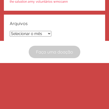
voluntários
wmccann
the salvation army
Arquivos
Arquivos
Faça uma doação