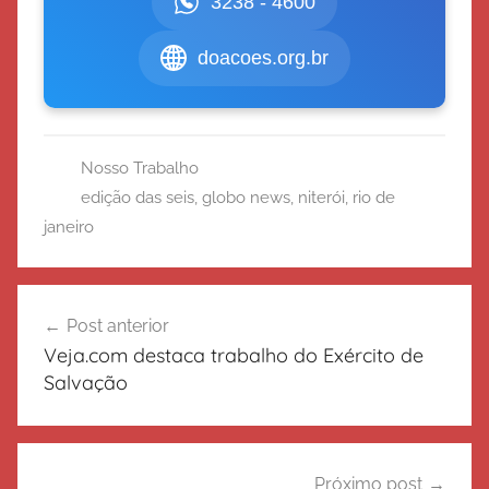
3238 - 4600
doacoes.org.br
Nosso Trabalho
edição das seis
,
globo news
,
niterói
,
rio de
janeiro
Navegação
Post anterior
de
Veja.com destaca trabalho do Exército de
Post
Salvação
Próximo post