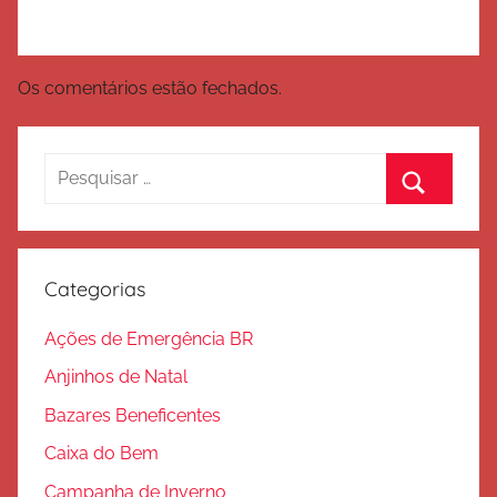
Os comentários estão fechados.
Pesquisar
por:
Procurar
Categorias
Ações de Emergência BR
Anjinhos de Natal
Bazares Beneficentes
Caixa do Bem
Campanha de Inverno