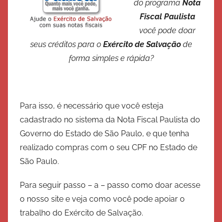
do programa
Nota
é
Fiscal Paulista
r
você pode doar
c
seus créditos para o
Exército de Salvação
de
i
forma simples e rápida?
t
o
d
e
Para isso, é necessário que você esteja
S
cadastrado no sistema da Nota Fiscal Paulista do
a
Governo do Estado de São Paulo, e que tenha
l
realizado compras com o seu CPF no Estado de
v
São Paulo.
a
ç
Para seguir passo – a – passo como doar acesse
ã
o nosso site e veja como você pode apoiar o
o
trabalho do Exército de Salvação.