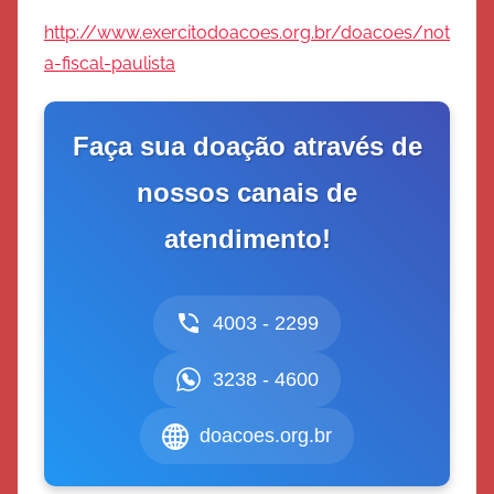
http://www.exercitodoacoes.org.br/doacoes/not
a-fiscal-paulista
Faça sua doação através de
nossos canais de
atendimento!
4003 - 2299
3238 - 4600
doacoes.org.br