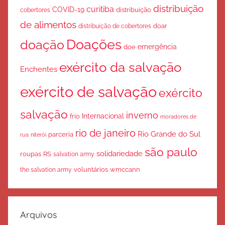
distribuição
curitiba
COVID-19
cobertores
distribuição
de alimentos
doar
distribuição de cobertores
Doações
doação
emergência
doe
exército da salvação
Enchentes
exército de salvação
exército
salvação
inverno
Internacional
frio
moradores de
rio de janeiro
Rio Grande do Sul
parceria
rua
niterói
são paulo
solidariedade
roupas
RS
salvation army
voluntários
wmccann
the salvation army
Arquivos