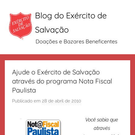
Blog do Exército de
Salvação
Doações e Bazares Beneficentes
Pular
para
Ajude o Exército de Salvação
o
através do programa Nota Fiscal
conteúdo
Paulista
Publicado em
28 de abril de 2010
p
o
r
Você sabia que
E
através
x