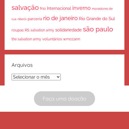
salvação
inverno
Internacional
frio
moradores de
rio de janeiro
Rio Grande do Sul
parceria
rua
niterói
são paulo
solidariedade
roupas
RS
salvation army
voluntários
wmccann
the salvation army
Arquivos
Arquivos
Faça uma doação