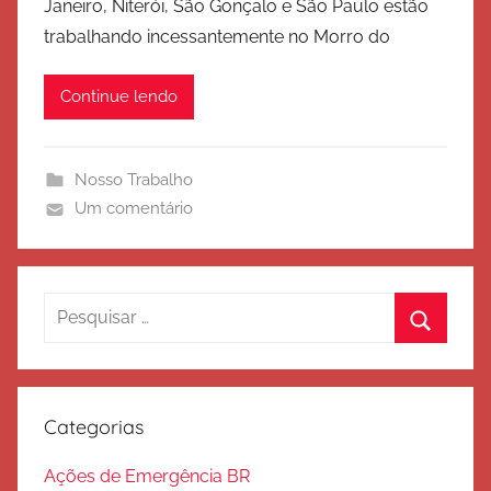
Janeiro, Niterói, São Gonçalo e São Paulo estão
E
ã
trabalhando incessantemente no Morro do
x
o
é
Continue lendo
r
c
i
Nosso Trabalho
t
Um comentário
o
d
e
S
Pesquisar
a
por:
Procura
l
v
a
Categorias
ç
ã
Ações de Emergência BR