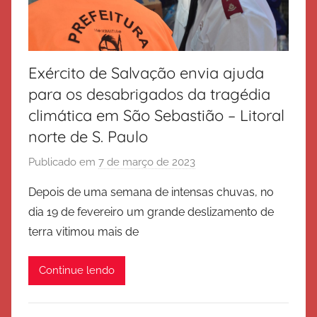
Exército de Salvação envia ajuda
para os desabrigados da tragédia
climática em São Sebastião – Litoral
norte de S. Paulo
Publicado em
7 de março de 2023
p
o
Depois de uma semana de intensas chuvas, no
r
dia 19 de fevereiro um grande deslizamento de
E
terra vitimou mais de
x
é
Continue lendo
r
c
i