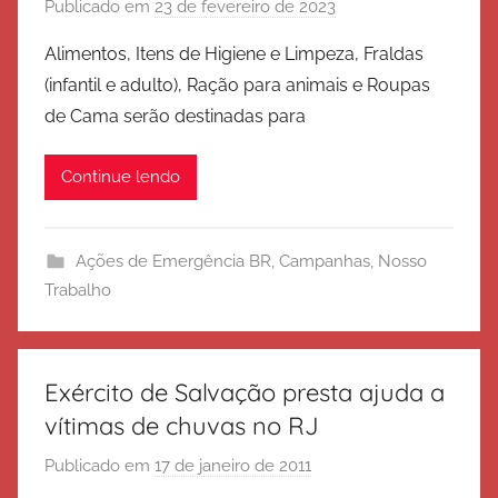
Publicado em
23 de fevereiro de 2023
p
o
Alimentos, Itens de Higiene e Limpeza, Fraldas
r
(infantil e adulto), Ração para animais e Roupas
E
de Cama serão destinadas para
x
é
Continue lendo
r
c
i
Ações de Emergência BR
,
Campanhas
,
Nosso
t
Trabalho
o
d
e
S
Exército de Salvação presta ajuda a
a
vítimas de chuvas no RJ
l
Publicado em
17 de janeiro de 2011
p
v
o