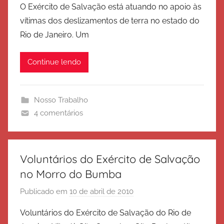
a
O Exército de Salvação está atuando no apoio às
r
ç
vítimas dos deslizamentos de terra no estado do
E
ã
Rio de Janeiro. Um
x
o
é
Continue lendo
r
c
i
Nosso Trabalho
t
4 comentários
o
d
e
S
Voluntários do Exército de Salvação
a
no Morro do Bumba
l
Publicado em
10 de abril de 2010
p
v
o
a
Voluntários do Exército de Salvação do Rio de
r
ç