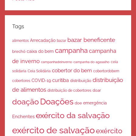
Tags
bazar beneficente
Arrecadação
bazar
alimentos
campanha
campanha
caixa do bem
brechó
de inverno
ceia
campanha do agasalho
campanhadeinverno
cobertor do bem
solidaria
Ceia Solidária
cobertordobem
distribuição
curitiba
COVID-19
cobertores
distribuição
de alimentos
doar
distribuição de cobertores
Doações
doação
emergência
doe
exército da salvação
Enchentes
exército de salvação
exército