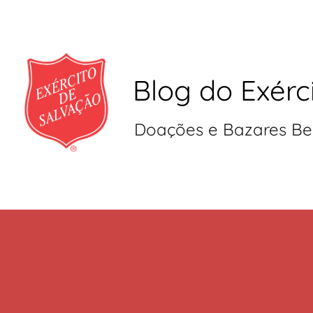
Blog do Exérc
Doações e Bazares Be
Pular
para
o
conteúdo