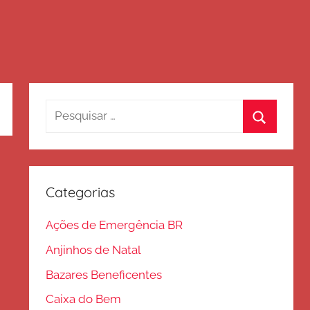
Pesquisar
por:
Procurar
Categorias
Ações de Emergência BR
Anjinhos de Natal
Bazares Beneficentes
Caixa do Bem