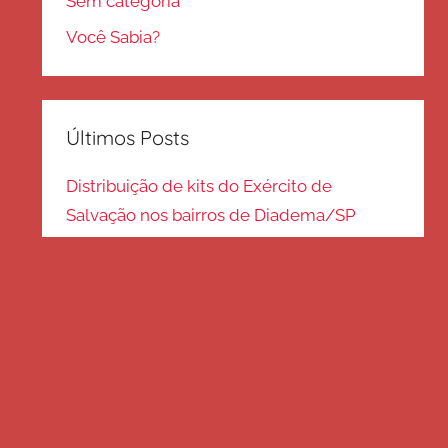
Sem categoria
Você Sabia?
Últimos Posts
Distribuição de kits do Exército de
Salvação nos bairros de Diadema/SP
Kits de inverno são distribuídos na zona
Sul – SP
Frio em Guarulhos: distribuição de roupas
e cobertores
Distribuição de cobertores e agasalhos no
litoral paulista
FRIO EM SP: Voluntários fazem