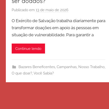
ser doados?
Publicado em
13 de maio de 2026
p
o
O Exército de Salvação trabalha diariamente para
r
transformar doações em apoio às pessoas em
E
situação de vulnerabilidade. Para garantir a
x
é
r
Continue lendo
c
i
t
Bazares Beneficentes
,
Campanhas
,
Nosso Trabalho
,
o
O que doar?
,
Você Sabia?
d
e
S
a
l