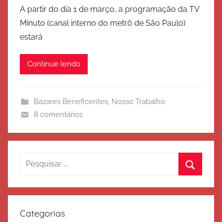
o
A partir do dia 1 de março, a programação da TV
r
Minuto (canal interno do metrô de São Paulo)
E
estará
x
é
Continue lendo
r
c
i
Bazares Beneficentes
,
Nosso Trabalho
t
8 comentários
o
d
e
S
Pesquisar
a
por:
Procura
l
v
a
Categorias
ç