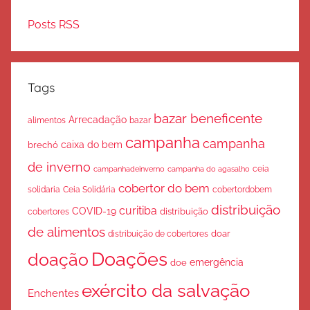
Posts RSS
Tags
bazar beneficente
Arrecadação
bazar
alimentos
campanha
campanha
caixa do bem
brechó
de inverno
ceia
campanha do agasalho
campanhadeinverno
cobertor do bem
solidaria
Ceia Solidária
cobertordobem
distribuição
curitiba
COVID-19
cobertores
distribuição
de alimentos
doar
distribuição de cobertores
Doações
doação
emergência
doe
exército da salvação
Enchentes