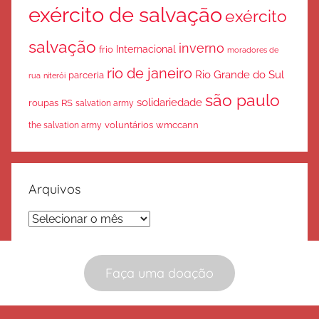
exército de salvação
exército
salvação
inverno
Internacional
frio
moradores de
rio de janeiro
Rio Grande do Sul
parceria
rua
niterói
são paulo
solidariedade
roupas
RS
salvation army
voluntários
wmccann
the salvation army
Arquivos
Arquivos
Faça uma doação