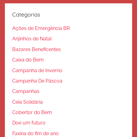
l
v
Categorias
a
ç
Ações de Emergência BR
ã
Anjinhos de Natal
o
Bazares Beneficentes
Caixa do Bem
Campanha de Inverno
Campanha De Páscoa
Campanhas
Ceia Solidária
Cobertor do Bem
Doe um futuro
Faxina do fim de ano