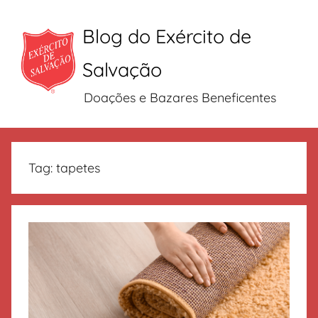
Blog do Exército de
Salvação
Doações e Bazares Beneficentes
Pular
para
Tag:
tapetes
o
conteúdo