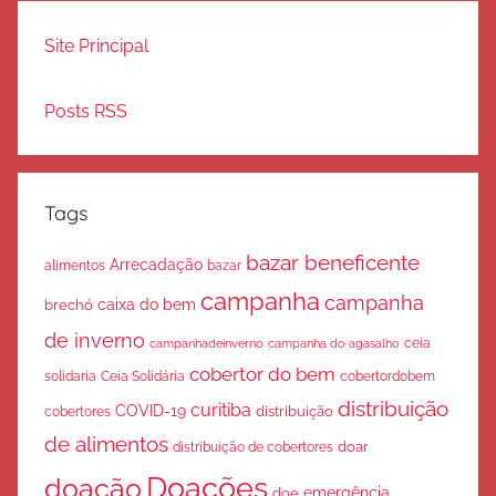
Site Principal
Posts RSS
Tags
bazar beneficente
Arrecadação
bazar
alimentos
campanha
campanha
caixa do bem
brechó
de inverno
ceia
campanha do agasalho
campanhadeinverno
cobertor do bem
solidaria
Ceia Solidária
cobertordobem
distribuição
curitiba
COVID-19
cobertores
distribuição
de alimentos
doar
distribuição de cobertores
Doações
doação
emergência
doe