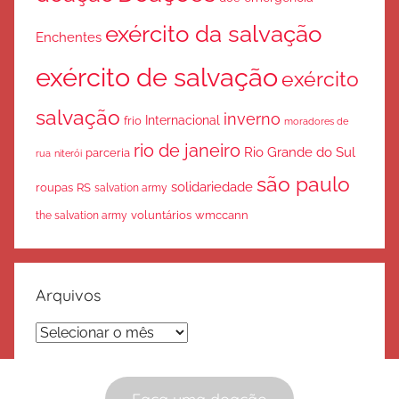
exército da salvação
Enchentes
exército de salvação
exército
salvação
inverno
Internacional
frio
moradores de
rio de janeiro
Rio Grande do Sul
parceria
rua
niterói
são paulo
solidariedade
roupas
RS
salvation army
voluntários
wmccann
the salvation army
Arquivos
Arquivos