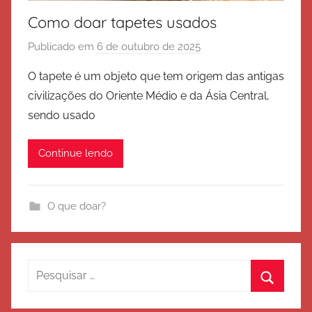
Como doar tapetes usados
Publicado em
6 de outubro de 2025
p
o
O tapete é um objeto que tem origem das antigas
r
civilizações do Oriente Médio e da Ásia Central,
E
sendo usado
x
é
Continue lendo
r
c
i
O que doar?
t
o
d
e
Pesquisar
S
por:
Procura
a