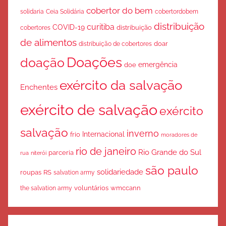
cobertor do bem
solidaria
Ceia Solidária
cobertordobem
distribuição
curitiba
COVID-19
cobertores
distribuição
de alimentos
doar
distribuição de cobertores
Doações
doação
emergência
doe
exército da salvação
Enchentes
exército de salvação
exército
salvação
inverno
Internacional
frio
moradores de
rio de janeiro
Rio Grande do Sul
parceria
rua
niterói
são paulo
solidariedade
roupas
RS
salvation army
voluntários
wmccann
the salvation army