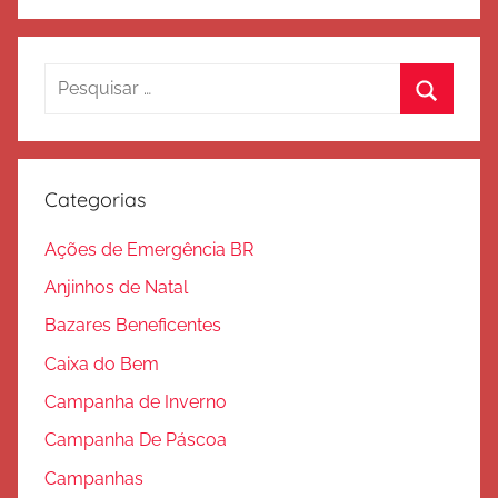
o
d
e
Pesquisar
S
por:
Procura
a
l
v
Categorias
a
ç
Ações de Emergência BR
ã
Anjinhos de Natal
o
Bazares Beneficentes
Caixa do Bem
Campanha de Inverno
Campanha De Páscoa
Campanhas