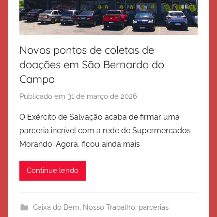
Novos pontos de coletas de
doações em São Bernardo do
Campo
Publicado em
31 de março de 2026
p
o
O Exército de Salvação acaba de firmar uma
r
parceria incrível com a rede de Supermercados
E
Morando. Agora, ficou ainda mais
x
é
Continue lendo
r
c
i
Caixa do Bem
,
Nosso Trabalho
,
parcerias
t