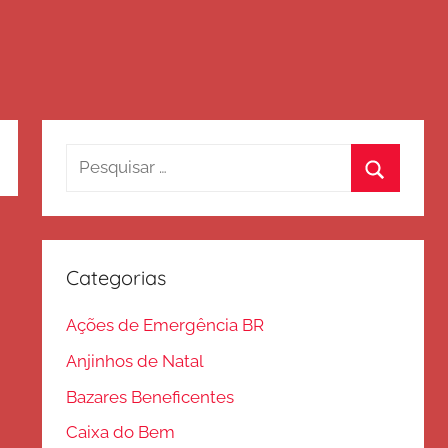
Pesquisar
por:
Procurar
Categorias
Ações de Emergência BR
Anjinhos de Natal
Bazares Beneficentes
Caixa do Bem