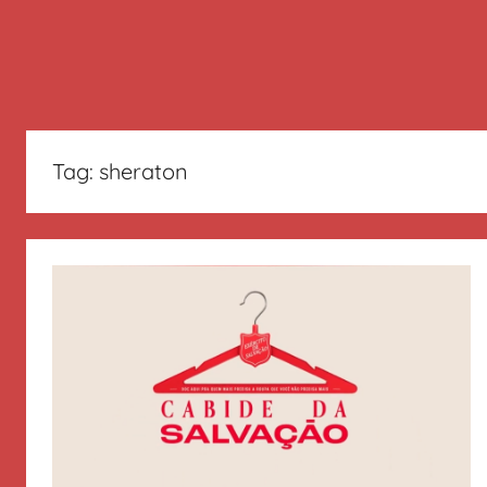
Tag:
sheraton