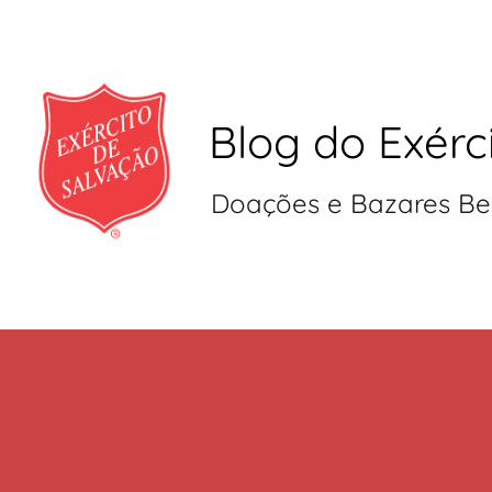
Blog do Exérc
Doações e Bazares Be
Pular
para
o
conteúdo