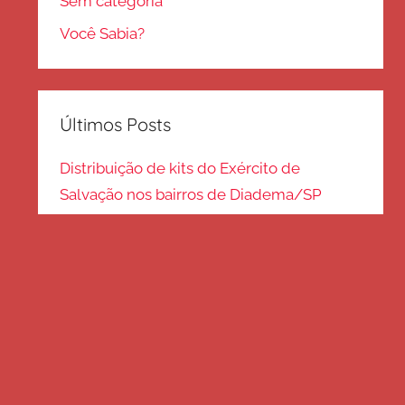
Sem categoria
Você Sabia?
Últimos Posts
Distribuição de kits do Exército de
Salvação nos bairros de Diadema/SP
Kits de inverno são distribuídos na zona
Sul – SP
Frio em Guarulhos: distribuição de roupas
e cobertores
Distribuição de cobertores e agasalhos no
litoral paulista
FRIO EM SP: Voluntários fazem