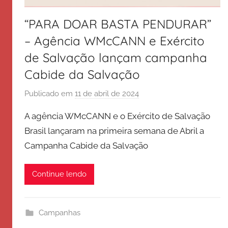
“PARA DOAR BASTA PENDURAR”
– Agência WMcCANN e Exército
de Salvação lançam campanha
Cabide da Salvação
Publicado em
11 de abril de 2024
p
o
A agência WMcCANN e o Exército de Salvação
r
Brasil lançaram na primeira semana de Abril a
E
Campanha Cabide da Salvação
x
é
r
Continue lendo
c
i
t
Campanhas
o