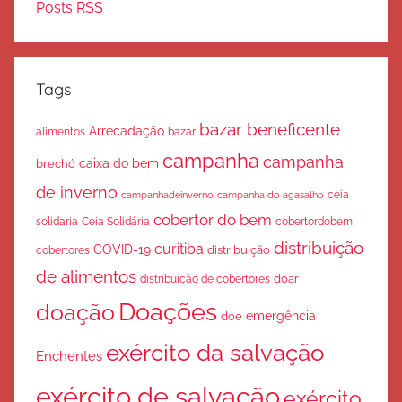
Posts RSS
Tags
bazar beneficente
Arrecadação
bazar
alimentos
campanha
campanha
caixa do bem
brechó
de inverno
ceia
campanha do agasalho
campanhadeinverno
cobertor do bem
solidaria
Ceia Solidária
cobertordobem
distribuição
curitiba
COVID-19
cobertores
distribuição
de alimentos
doar
distribuição de cobertores
Doações
doação
emergência
doe
exército da salvação
Enchentes
exército de salvação
exército