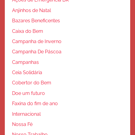
Ações de Emergência BR
ã
Anjinhos de Natal
o
Bazares Beneficentes
Caixa do Bem
Campanha de Inverno
Campanha De Páscoa
Campanhas
Ceia Solidária
Cobertor do Bem
Doe um futuro
Faxina do fim de ano
Internacional
Nossa Fé
Nosso Trabalho