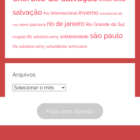
salvação
inverno
Internacional
frio
moradores de
rio de janeiro
Rio Grande do Sul
parceria
rua
niterói
são paulo
solidariedade
roupas
RS
salvation army
voluntários
wmccann
the salvation army
Arquivos
Arquivos
Faça uma doação