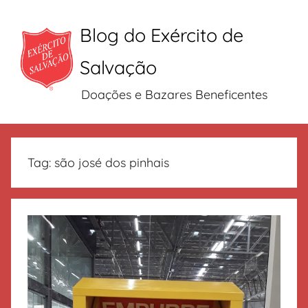
Blog do Exército de
Salvação
Doações e Bazares Beneficentes
Pular
para
Tag:
são josé dos pinhais
o
conteúdo