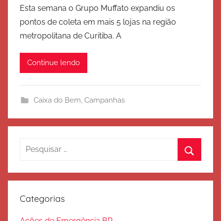
o
Esta semana o Grupo Muffato expandiu os
r
pontos de coleta em mais 5 lojas na região
E
metropolitana de Curitiba. A
x
é
Continue lendo
r
c
i
Caixa do Bem
,
Campanhas
t
o
d
e
Pesquisar
S
por:
Procura
a
l
v
Categorias
a
ç