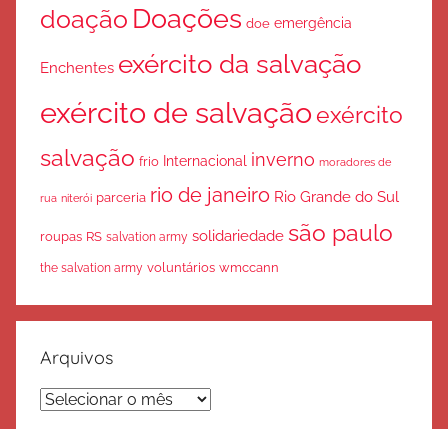
Doações
doação
emergência
doe
exército da salvação
Enchentes
exército de salvação
exército
salvação
inverno
Internacional
frio
moradores de
rio de janeiro
Rio Grande do Sul
parceria
rua
niterói
são paulo
solidariedade
roupas
RS
salvation army
voluntários
wmccann
the salvation army
Arquivos
Arquivos