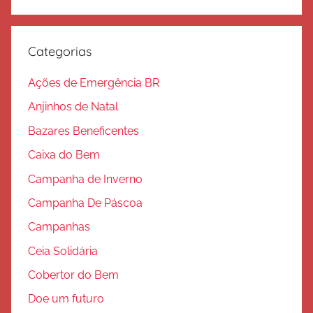
Procura
l
v
a
Categorias
ç
ã
Ações de Emergência BR
o
Anjinhos de Natal
Bazares Beneficentes
Caixa do Bem
Campanha de Inverno
Campanha De Páscoa
Campanhas
Ceia Solidária
Cobertor do Bem
Doe um futuro