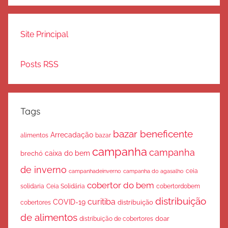
Site Principal
Posts RSS
Tags
bazar beneficente
Arrecadação
bazar
alimentos
campanha
campanha
caixa do bem
brechó
de inverno
ceia
campanha do agasalho
campanhadeinverno
cobertor do bem
solidaria
Ceia Solidária
cobertordobem
distribuição
curitiba
COVID-19
cobertores
distribuição
de alimentos
doar
distribuição de cobertores