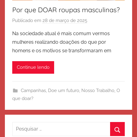
Por que DOAR roupas masculinas?
Publicado em
28 de março de 2025
p
o
Na sociedade atual é mais comum vermos
r
mulheres realizando doações do que por
E
homens e os motivos se transformaram em
x
é
Continue lendo
r
c
i
Campanhas
,
Doe um futuro
,
Nosso Trabalho
,
O
t
que doar?
o
d
e
S
Pesquisar
a
por: