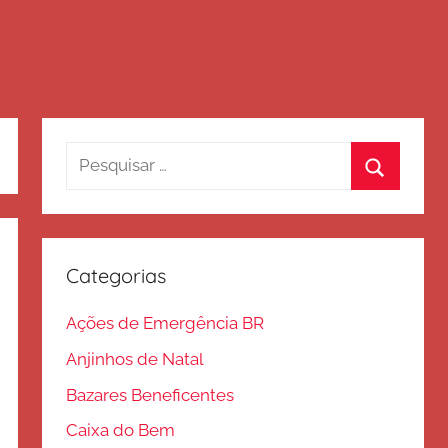
Pesquisar
por:
Procurar
Categorias
Ações de Emergência BR
Anjinhos de Natal
Bazares Beneficentes
Caixa do Bem