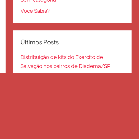
Você Sabia?
Últimos Posts
Distribuição de kits do Exército de
Salvação nos bairros de Diadema/SP
Kits de inverno são distribuídos na zona
Sul – SP
Frio em Guarulhos: distribuição de roupas
e cobertores
Distribuição de cobertores e agasalhos no
litoral paulista
FRIO EM SP: Voluntários fazem