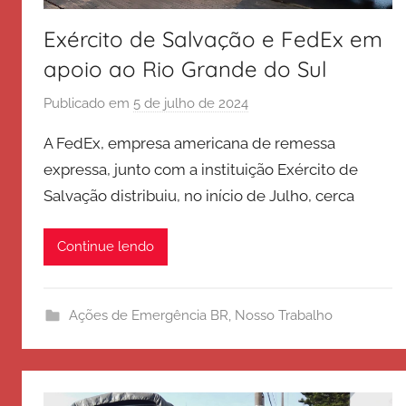
Exército de Salvação e FedEx em
apoio ao Rio Grande do Sul
Publicado em
5 de julho de 2024
p
o
A FedEx, empresa americana de remessa
r
expressa, junto com a instituição Exército de
E
Salvação distribuiu, no início de Julho, cerca
x
é
r
Continue lendo
c
i
t
Ações de Emergência BR
,
Nosso Trabalho
o
d
e