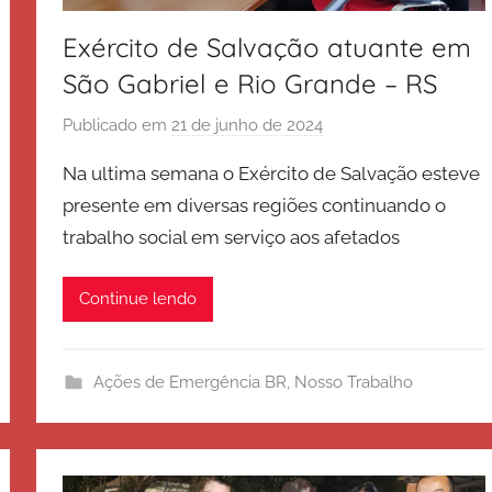
Exército de Salvação atuante em
São Gabriel e Rio Grande – RS
Publicado em
21 de junho de 2024
p
o
Na ultima semana o Exército de Salvação esteve
r
presente em diversas regiões continuando o
E
trabalho social em serviço aos afetados
x
é
r
Continue lendo
c
i
t
Ações de Emergência BR
,
Nosso Trabalho
o
d
e