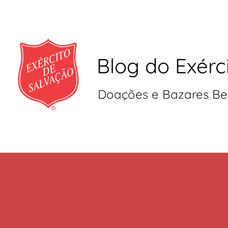
Blog do Exérc
Doações e Bazares Be
Pular
para
o
conteúdo