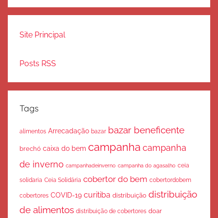
Site Principal
Posts RSS
Tags
bazar beneficente
Arrecadação
bazar
alimentos
campanha
campanha
caixa do bem
brechó
de inverno
ceia
campanha do agasalho
campanhadeinverno
cobertor do bem
solidaria
Ceia Solidária
cobertordobem
distribuição
curitiba
COVID-19
cobertores
distribuição
de alimentos
doar
distribuição de cobertores