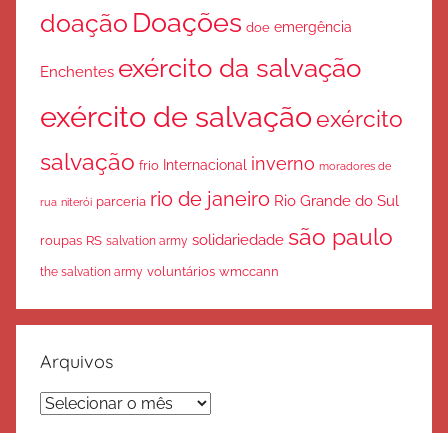
Doações
doação
emergência
doe
exército da salvação
Enchentes
exército de salvação
exército
salvação
inverno
Internacional
frio
moradores de
rio de janeiro
Rio Grande do Sul
parceria
rua
niterói
são paulo
solidariedade
roupas
RS
salvation army
voluntários
wmccann
the salvation army
Arquivos
Arquivos