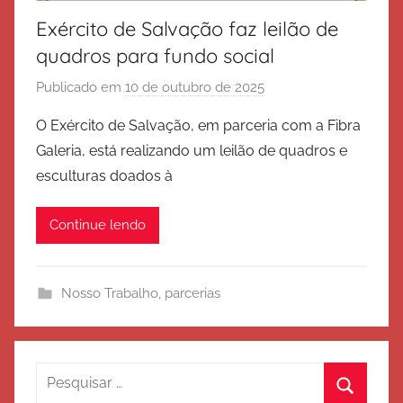
Exército de Salvação faz leilão de
quadros para fundo social
Publicado em
10 de outubro de 2025
p
o
O Exército de Salvação, em parceria com a Fibra
r
Galeria, está realizando um leilão de quadros e
E
esculturas doados à
x
é
Continue lendo
r
c
i
Nosso Trabalho
,
parcerias
t
o
d
e
Pesquisar
S
por: