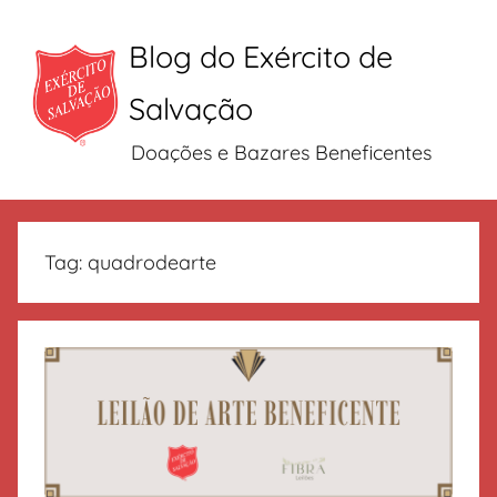
Blog do Exército de
Salvação
Doações e Bazares Beneficentes
Pular
para
Tag:
quadrodearte
o
conteúdo