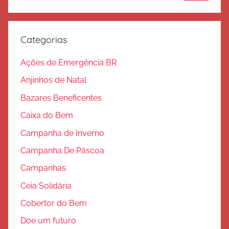
Procura
a
l
v
Categorias
a
ç
Ações de Emergência BR
ã
Anjinhos de Natal
o
Bazares Beneficentes
Caixa do Bem
Campanha de Inverno
Campanha De Páscoa
Campanhas
Ceia Solidária
Cobertor do Bem
Doe um futuro