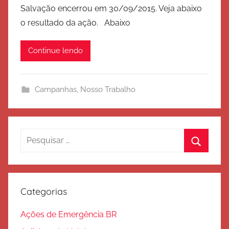
Salvação encerrou em 30/09/2015. Veja abaixo
E
o resultado da ação. Abaixo
x
é
Continue lendo
r
c
i
Campanhas
,
Nosso Trabalho
t
o
d
e
Pesquisar
S
por:
Procura
a
l
v
Categorias
a
ç
Ações de Emergência BR
ã