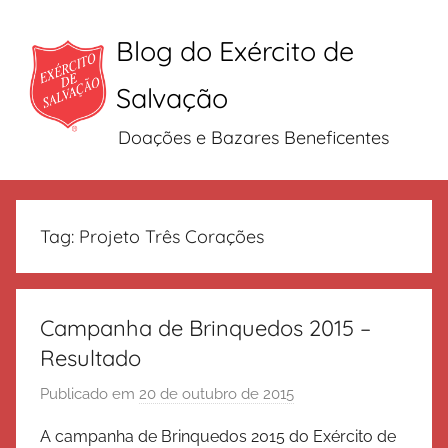
Blog do Exército de
Salvação
Doações e Bazares Beneficentes
Pular
para
Tag:
Projeto Três Corações
o
conteúdo
Campanha de Brinquedos 2015 –
Resultado
Publicado em
20 de outubro de 2015
p
o
A campanha de Brinquedos 2015 do Exército de
r