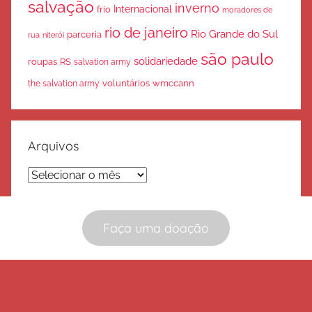
salvação
inverno
Internacional
frio
moradores de
rio de janeiro
Rio Grande do Sul
parceria
rua
niterói
são paulo
solidariedade
roupas
RS
salvation army
voluntários
wmccann
the salvation army
Arquivos
Arquivos
Faça uma doação