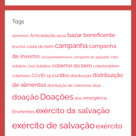
Tags
bazar beneficente
Arrecadação
bazar
alimentos
campanha
campanha
caixa do bem
brechó
de inverno
ceia
campanha do agasalho
campanhadeinverno
cobertor do bem
solidaria
Ceia Solidária
cobertordobem
distribuição
curitiba
COVID-19
cobertores
distribuição
de alimentos
doar
distribuição de cobertores
Doações
doação
emergência
doe
exército da salvação
Enchentes
exército de salvação
exército