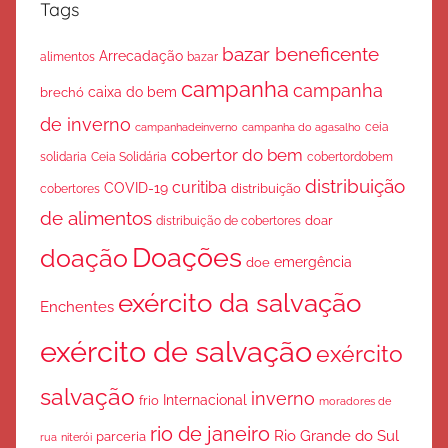
Tags
bazar beneficente
Arrecadação
bazar
alimentos
campanha
campanha
caixa do bem
brechó
de inverno
ceia
campanha do agasalho
campanhadeinverno
cobertor do bem
solidaria
Ceia Solidária
cobertordobem
distribuição
curitiba
COVID-19
cobertores
distribuição
de alimentos
doar
distribuição de cobertores
Doações
doação
emergência
doe
exército da salvação
Enchentes
exército de salvação
exército
salvação
inverno
Internacional
frio
moradores de
rio de janeiro
Rio Grande do Sul
parceria
rua
niterói