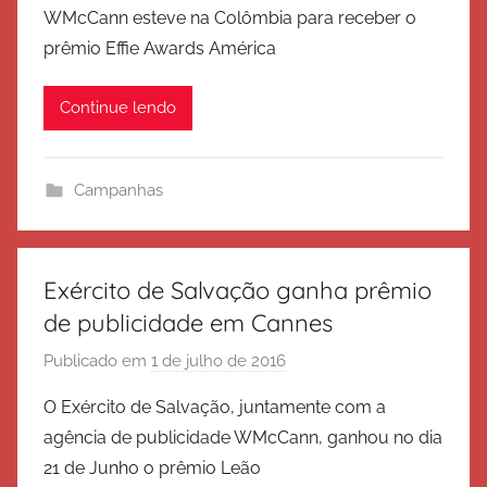
WMcCann esteve na Colômbia para receber o
E
prêmio Effie Awards América
x
é
Continue lendo
r
c
i
Campanhas
t
o
d
e
Exército de Salvação ganha prêmio
S
de publicidade em Cannes
a
Publicado em
1 de julho de 2016
p
l
o
v
O Exército de Salvação, juntamente com a
r
a
agência de publicidade WMcCann, ganhou no dia
E
ç
21 de Junho o prêmio Leão
x
ã