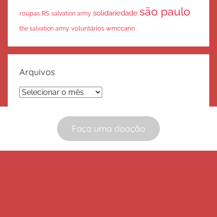
são paulo
solidariedade
roupas
RS
salvation army
voluntários
wmccann
the salvation army
Arquivos
Arquivos
Faça uma doação