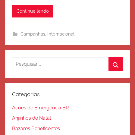
é
o
Continue lendo
r
c
i
Campanhas
,
Internacional
t
o
d
e
Pesquisar
S
por:
Procura
a
l
v
Categorias
a
ç
Ações de Emergência BR
ã
Anjinhos de Natal
o
Bazares Beneficentes