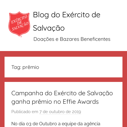
Blog do Exército de
Salvação
Doações e Bazares Beneficentes
Pular
para
Tag:
prêmio
o
conteúdo
Campanha do Exército de Salvação
ganha prêmio no Effie Awards
Publicado em
7 de outubro de 2019
p
o
No dia 03 de Outubro a equipe da agência
r