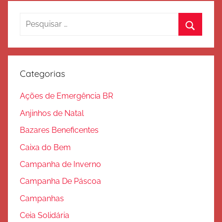
d
e
Pesquisar
S
por:
Procura
a
l
v
Categorias
a
ç
Ações de Emergência BR
ã
Anjinhos de Natal
o
Bazares Beneficentes
Caixa do Bem
Campanha de Inverno
Campanha De Páscoa
Campanhas
Ceia Solidária