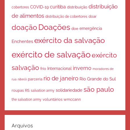
distribuição
curitiba
COVID-19
cobertores
distribuição
de alimentos
doar
distribuição de cobertores
Doações
doação
emergência
doe
exército da salvação
Enchentes
exército de salvação
exército
salvação
inverno
Internacional
frio
moradores de
rio de janeiro
Rio Grande do Sul
parceria
rua
niterói
são paulo
solidariedade
roupas
RS
salvation army
voluntários
wmccann
the salvation army
Arquivos