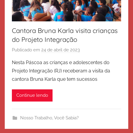
Cantora Bruna Karla visita crianças
do Projeto Integração
Publicado em
24 de abril de 2023
p
o
Nesta Páscoa as crianças e adolescentes do
r
Projeto Integração (RJ) receberam a visita da
E
cantora Bruna Karla que tem sucessos
x
é
Continue lendo
r
c
i
Nosso Trabalho
,
Você Sabia?
t
o