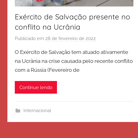
Exército de Salvação presente no
conflito na Ucrânia
Publicado em
28 de fevereiro de 2022
p
o
O Exército de Salvação tem atuado ativamente
r
na Ucrânia na crise causada pelo recente conflito
E
com a Rússia (Fevereiro de
x
é
r
Continue lendo
c
i
t
Internacional
o
d
e