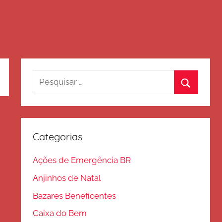
Pesquisar
por:
Procurar
Categorias
Ações de Emergência BR
Anjinhos de Natal
Bazares Beneficentes
Caixa do Bem