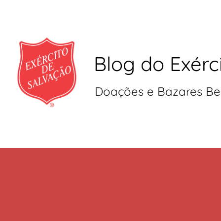
Blog do Exérc
Doações e Bazares Be
Pular
para
o
conteúdo