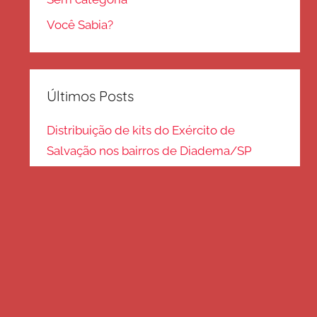
Você Sabia?
Últimos Posts
Distribuição de kits do Exército de
Salvação nos bairros de Diadema/SP
Kits de inverno são distribuídos na zona
Sul – SP
Frio em Guarulhos: distribuição de roupas
e cobertores
Distribuição de cobertores e agasalhos no
litoral paulista
FRIO EM SP: Voluntários fazem