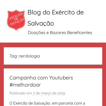
Blog do Exército de
Salvação
Doações e Bazares Beneficentes
Pular
para
Tag:
nerdologia
o
conteúdo
Campanha com Youtubers
#melhordoar
Publicado em
7 de março de 2019
p
o
O Exército de Salvação, em parceria com a
r