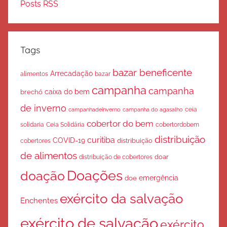
Posts RSS
Tags
bazar beneficente
Arrecadação
bazar
alimentos
campanha
campanha
caixa do bem
brechó
de inverno
ceia
campanha do agasalho
campanhadeinverno
cobertor do bem
solidaria
Ceia Solidária
cobertordobem
distribuição
curitiba
COVID-19
cobertores
distribuição
de alimentos
doar
distribuição de cobertores
Doações
doação
emergência
doe
exército da salvação
Enchentes
exército de salvação
exército