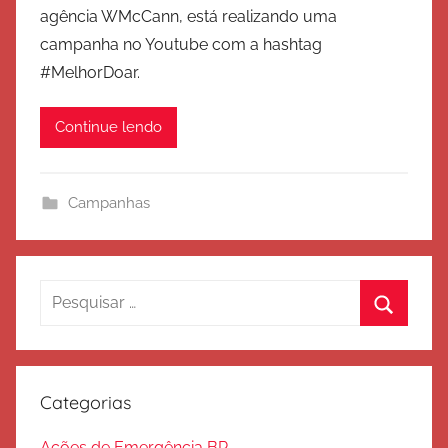
agência WMcCann, está realizando uma
E
campanha no Youtube com a hashtag
x
#MelhorDoar.
é
r
Continue lendo
c
i
t
Campanhas
o
d
e
S
Pesquisar
a
por:
l
Procura
v
a
Categorias
ç
ã
Ações de Emergência BR