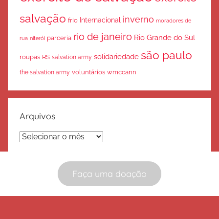
salvação
inverno
Internacional
frio
moradores de
rio de janeiro
Rio Grande do Sul
parceria
rua
niterói
são paulo
solidariedade
roupas
RS
salvation army
voluntários
wmccann
the salvation army
Arquivos
Arquivos
Faça uma doação