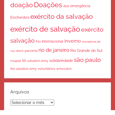
Doações
doação
emergência
doe
exército da salvação
Enchentes
exército de salvação
exército
salvação
inverno
Internacional
frio
moradores de
rio de janeiro
Rio Grande do Sul
parceria
rua
niterói
são paulo
solidariedade
roupas
RS
salvation army
voluntários
wmccann
the salvation army
Arquivos
Arquivos