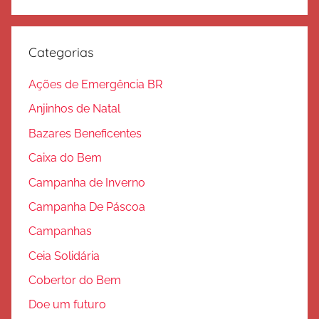
Procura
l
v
a
Categorias
ç
ã
Ações de Emergência BR
o
Anjinhos de Natal
Bazares Beneficentes
Caixa do Bem
Campanha de Inverno
Campanha De Páscoa
Campanhas
Ceia Solidária
Cobertor do Bem
Doe um futuro