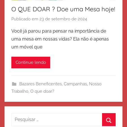
O QUE DOAR ? Doe uma Mesa hoje!
Publicado em
23 de setembro de 2024
p
o
Você já parou para pensar na importância de
r
uma mesa em nossas vidas? Ela não é apenas
E
um móvel que
x
é
Continue lendo
r
c
i
Bazares Beneficentes
,
Campanhas
,
Nosso
t
Trabalho
,
O que doar?
o
d
e
S
Pesquisar
a
por: