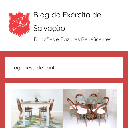
Blog do Exército de
Salvação
Doações e Bazares Beneficentes
Pular
para
Tag:
mesa de canto
o
conteúdo