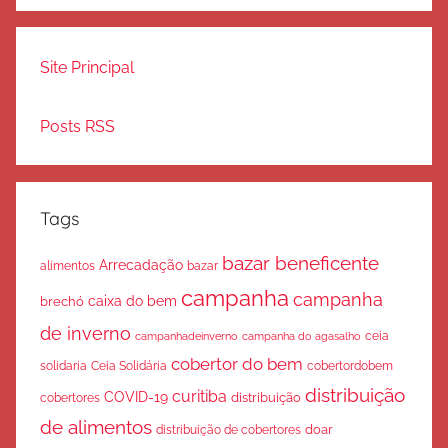
Site Principal
Posts RSS
Tags
bazar beneficente
Arrecadação
bazar
alimentos
campanha
campanha
caixa do bem
brechó
de inverno
ceia
campanha do agasalho
campanhadeinverno
cobertor do bem
solidaria
Ceia Solidária
cobertordobem
distribuição
curitiba
COVID-19
cobertores
distribuição
de alimentos
doar
distribuição de cobertores