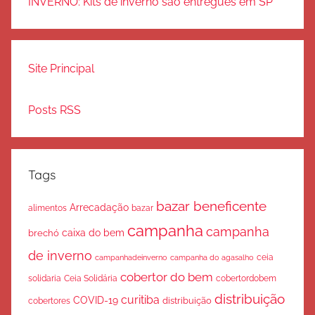
INVERNO: Kits de inverno são entregues em SP
Site Principal
Posts RSS
Tags
bazar beneficente
Arrecadação
bazar
alimentos
campanha
campanha
caixa do bem
brechó
de inverno
ceia
campanha do agasalho
campanhadeinverno
cobertor do bem
solidaria
Ceia Solidária
cobertordobem
distribuição
curitiba
COVID-19
cobertores
distribuição