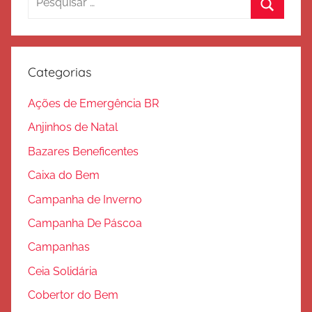
a
por:
Procura
l
v
a
Categorias
ç
ã
Ações de Emergência BR
o
Anjinhos de Natal
Bazares Beneficentes
Caixa do Bem
Campanha de Inverno
Campanha De Páscoa
Campanhas
Ceia Solidária
Cobertor do Bem