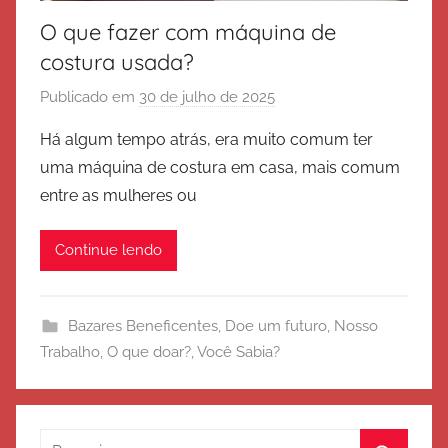
O que fazer com máquina de
costura usada?
Publicado em
30 de julho de 2025
p
o
Há algum tempo atrás, era muito comum ter
r
uma máquina de costura em casa, mais comum
E
entre as mulheres ou
x
é
Continue lendo
r
c
i
Bazares Beneficentes
,
Doe um futuro
,
Nosso
t
Trabalho
,
O que doar?
,
Você Sabia?
o
d
e
S
Pesquisar