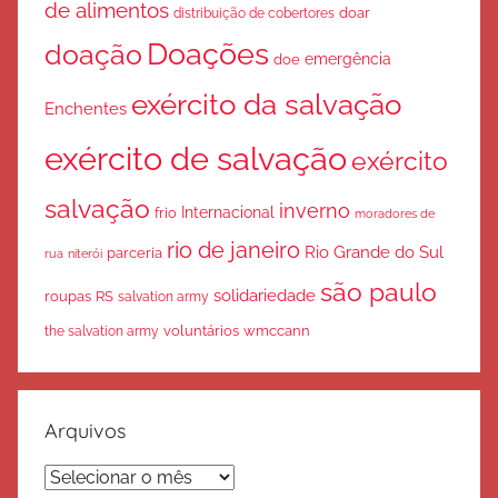
de alimentos
doar
distribuição de cobertores
Doações
doação
emergência
doe
exército da salvação
Enchentes
exército de salvação
exército
salvação
inverno
Internacional
frio
moradores de
rio de janeiro
Rio Grande do Sul
parceria
rua
niterói
são paulo
solidariedade
roupas
RS
salvation army
voluntários
wmccann
the salvation army
Arquivos
Arquivos