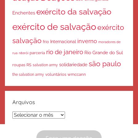
exército da salvação
Enchentes
exército de salvação
exército
salvação
inverno
Internacional
frio
moradores de
rio de janeiro
Rio Grande do Sul
parceria
rua
niterói
são paulo
solidariedade
roupas
RS
salvation army
voluntários
wmccann
the salvation army
Arquivos
Arquivos