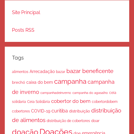
Site Principal
Posts RSS
Tags
bazar beneficente
Arrecadação
bazar
alimentos
campanha
campanha
caixa do bem
brechó
de inverno
ceia
campanha do agasalho
campanhadeinverno
cobertor do bem
solidaria
Ceia Solidária
cobertordobem
distribuição
curitiba
COVID-19
cobertores
distribuição
de alimentos
doar
distribuição de cobertores
Doações
doação
emergência
doe