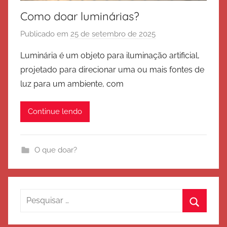
Como doar luminárias?
Publicado em
25 de setembro de 2025
p
o
Luminária é um objeto para iluminação artificial,
r
projetado para direcionar uma ou mais fontes de
E
luz para um ambiente, com
x
é
Continue lendo
r
c
i
O que doar?
t
o
d
e
Pesquisar
S
por:
Procura
a