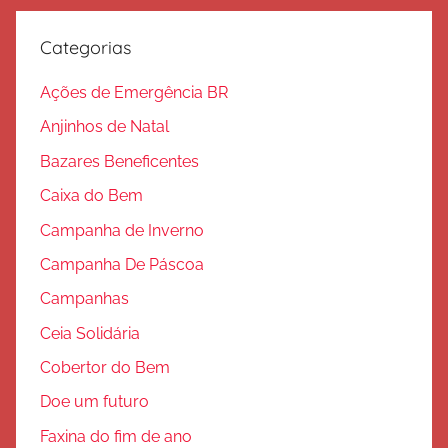
l
v
Categorias
a
ç
Ações de Emergência BR
ã
Anjinhos de Natal
o
Bazares Beneficentes
Caixa do Bem
Campanha de Inverno
Campanha De Páscoa
Campanhas
Ceia Solidária
Cobertor do Bem
Doe um futuro
Faxina do fim de ano