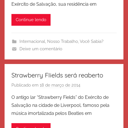
Exército de Salvação, sua residência em
x
é
Continue lendo
r
c
i
Internacional
,
Nosso Trabalho
,
Você Sabia?
t
Deixe um comentário
o
d
e
S
Strawberry FIields será reaberto
a
Publicado em
18 de março de 2014
p
l
o
v
O antigo lar “Strawberry Fields” do Exército de
r
a
Salvação na cidade de Liverpool, famoso pela
E
ç
música imortalizada pelos Beatles em
x
ã
é
o