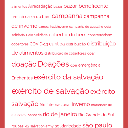
bazar beneficente
Arrecadação
bazar
alimentos
campanha
campanha
caixa do bem
brechó
de inverno
ceia
campanha do agasalho
campanhadeinverno
cobertor do bem
solidaria
Ceia Solidária
cobertordobem
distribuição
curitiba
COVID-19
cobertores
distribuição
de alimentos
doar
distribuição de cobertores
Doações
doação
emergência
doe
exército da salvação
Enchentes
exército de salvação
exército
salvação
inverno
Internacional
frio
moradores de
rio de janeiro
Rio Grande do Sul
parceria
rua
niterói
são paulo
solidariedade
roupas
RS
salvation army