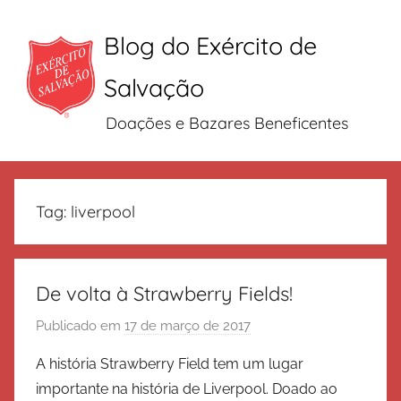
Blog do Exército de
Salvação
Doações e Bazares Beneficentes
Pular
para
Tag:
liverpool
o
conteúdo
De volta à Strawberry Fields!
Publicado em
17 de março de 2017
p
o
A história Strawberry Field tem um lugar
r
importante na história de Liverpool. Doado ao
E