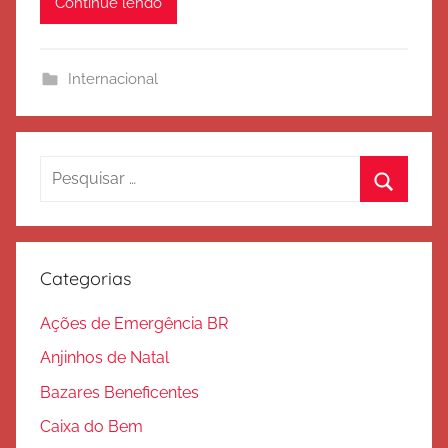
Continue lendo
r
c
i
Internacional
t
o
d
e
Pesquisar
S
por:
Procura
a
l
v
Categorias
a
ç
Ações de Emergência BR
ã
Anjinhos de Natal
o
Bazares Beneficentes
Caixa do Bem