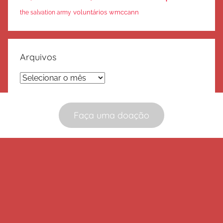
voluntários
wmccann
the salvation army
Arquivos
Arquivos
Faça uma doação