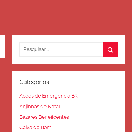
Pesquisar
por:
Procurar
Categorias
Ações de Emergência BR
Anjinhos de Natal
Bazares Beneficentes
Caixa do Bem