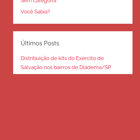
Sem categoria
Você Sabia?
Últimos Posts
Distribuição de kits do Exército de
Salvação nos bairros de Diadema/SP
Kits de inverno são distribuídos na zona
Sul – SP
Frio em Guarulhos: distribuição de roupas
e cobertores
Distribuição de cobertores e agasalhos no
litoral paulista
FRIO EM SP: Voluntários fazem