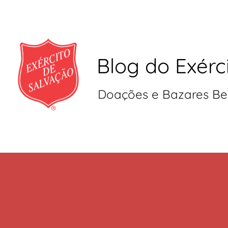
Blog do Exérc
Doações e Bazares Be
Pular
para
o
conteúdo