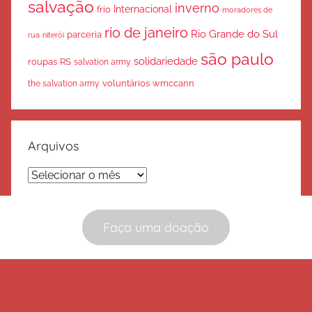
salvação
inverno
Internacional
frio
moradores de
rio de janeiro
Rio Grande do Sul
parceria
rua
niterói
são paulo
solidariedade
roupas
RS
salvation army
voluntários
wmccann
the salvation army
Arquivos
Arquivos
Faça uma doação