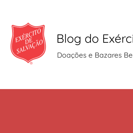
Blog do Exérc
Doações e Bazares Be
Pular
para
o
conteúdo