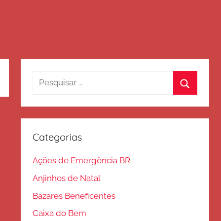
Pesquisar
por:
Procurar
Categorias
Ações de Emergência BR
Anjinhos de Natal
Bazares Beneficentes
Caixa do Bem