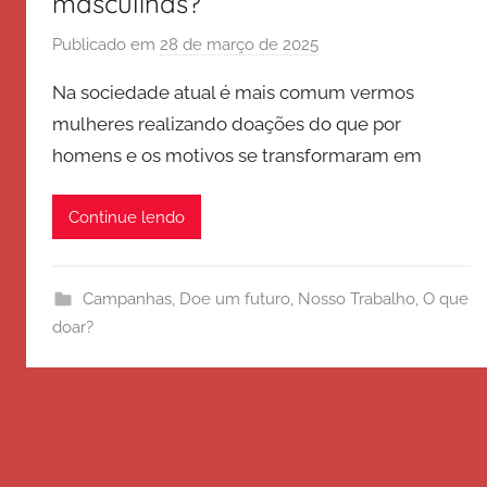
masculinas?
Publicado em
28 de março de 2025
p
o
Na sociedade atual é mais comum vermos
r
mulheres realizando doações do que por
E
homens e os motivos se transformaram em
x
é
r
Continue lendo
c
i
t
Campanhas
,
Doe um futuro
,
Nosso Trabalho
,
O que
o
doar?
d
e
S
a
l