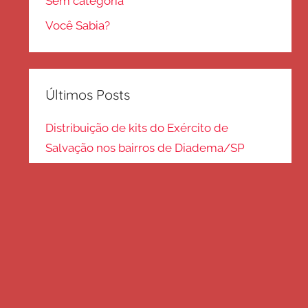
Sem categoria
Você Sabia?
Últimos Posts
Distribuição de kits do Exército de
Salvação nos bairros de Diadema/SP
Kits de inverno são distribuídos na zona
Sul – SP
Frio em Guarulhos: distribuição de roupas
e cobertores
Distribuição de cobertores e agasalhos no
litoral paulista
FRIO EM SP: Voluntários fazem