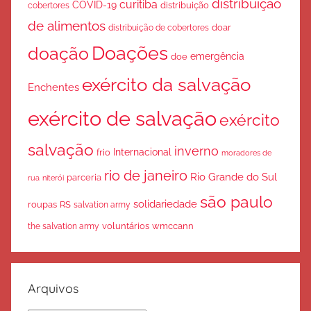
distribuição
curitiba
COVID-19
cobertores
distribuição
de alimentos
doar
distribuição de cobertores
Doações
doação
emergência
doe
exército da salvação
Enchentes
exército de salvação
exército
salvação
inverno
Internacional
frio
moradores de
rio de janeiro
Rio Grande do Sul
parceria
rua
niterói
são paulo
solidariedade
roupas
RS
salvation army
voluntários
wmccann
the salvation army
Arquivos