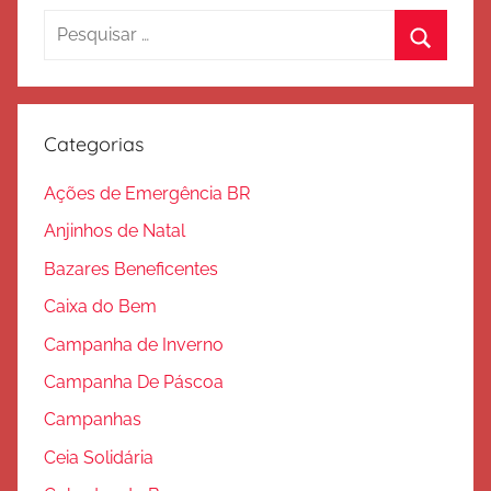
a
Pesquisar
l
por:
v
Procura
a
ç
Categorias
ã
o
Ações de Emergência BR
Anjinhos de Natal
Bazares Beneficentes
Caixa do Bem
Campanha de Inverno
Campanha De Páscoa
Campanhas
Ceia Solidária