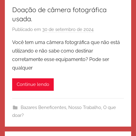
Doação de câmera fotográfica
usada.
Publicado em
30 de setembro de 2024
p
o
Você tem uma câmera fotográfica que não está
r
utilizando e não sabe como destinar
E
corretamente esse equipamento? Pode ser
x
qualquer
é
r
Continue lendo
c
i
t
Bazares Beneficentes
,
Nosso Trabalho
,
O que
o
doar?
d
e
S