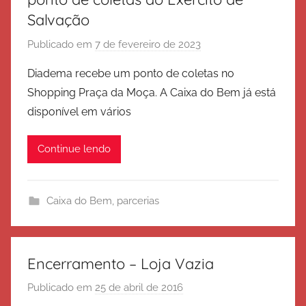
Salvação
Publicado em
7 de fevereiro de 2023
p
o
Diadema recebe um ponto de coletas no
r
Shopping Praça da Moça. A Caixa do Bem já está
E
disponível em vários
x
é
Continue lendo
r
c
i
Caixa do Bem
,
parcerias
t
o
d
e
Encerramento – Loja Vazia
S
Publicado em
25 de abril de 2016
p
a
o