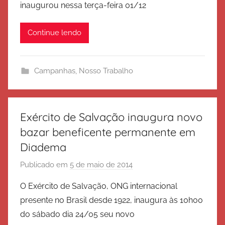
inaugurou nessa terça-feira 01/12
x
ã
é
o
Continue lendo
r
c
i
Campanhas
,
Nosso Trabalho
t
o
d
e
Exército de Salvação inaugura novo
S
bazar beneficente permanente em
a
Diadema
l
v
Publicado em
5 de maio de 2014
p
a
o
O Exército de Salvação, ONG internacional
ç
r
presente no Brasil desde 1922, inaugura às 10h00
ã
E
do sábado dia 24/05 seu novo
o
x