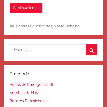
é
Continue lendo
r
c
i
Bazares Beneficentes
,
Nosso Trabalho
t
o
d
e
Pesquisar
S
por:
Procura
a
l
v
Categorias
a
ç
Ações de Emergência BR
ã
Anjinhos de Natal
o
Bazares Beneficentes