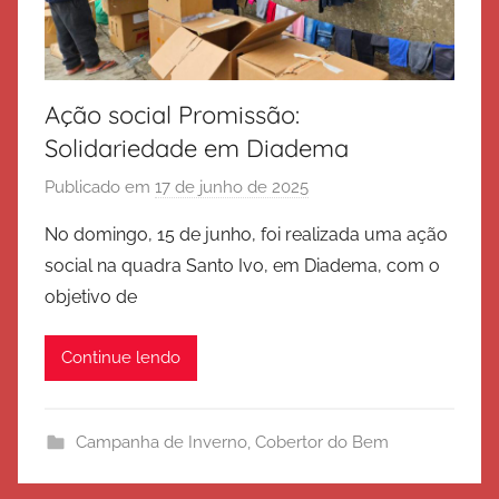
Ação social Promissão:
Solidariedade em Diadema
Publicado em
17 de junho de 2025
p
o
No domingo, 15 de junho, foi realizada uma ação
r
social na quadra Santo Ivo, em Diadema, com o
E
objetivo de
x
é
Continue lendo
r
c
i
Campanha de Inverno
,
Cobertor do Bem
t
o