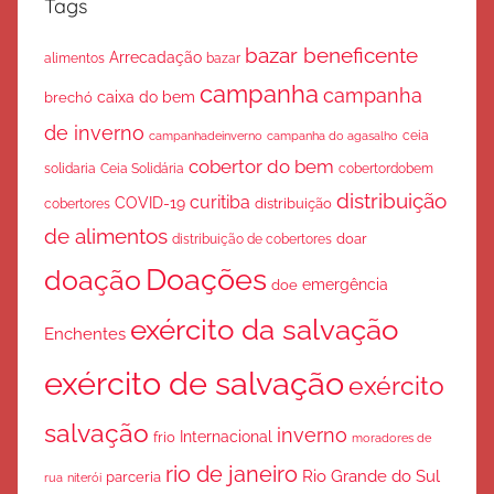
Tags
bazar beneficente
Arrecadação
bazar
alimentos
campanha
campanha
caixa do bem
brechó
de inverno
ceia
campanha do agasalho
campanhadeinverno
cobertor do bem
solidaria
Ceia Solidária
cobertordobem
distribuição
curitiba
COVID-19
cobertores
distribuição
de alimentos
doar
distribuição de cobertores
Doações
doação
emergência
doe
exército da salvação
Enchentes
exército de salvação
exército
salvação
inverno
Internacional
frio
moradores de
rio de janeiro
Rio Grande do Sul
parceria
rua
niterói