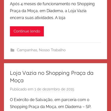
l
Após 4 meses de funcionamento no Shopping
r
v
Praça da Moça, em Diadema, a Loja Vazia
E
a
encerra suas atividades. A loja
x
ç
é
ã
Continue lendo
r
o
c
i
Campanhas
,
Nosso Trabalho
t
o
d
e
Loja Vazia no Shopping Praça da
S
Moça
a
Publicado em
1 de dezembro de 2015
p
l
o
v
O Exército de Salvação, em parceria com o
r
a
Shopping Praça da Moça, em Diadema – SP,
E
ç