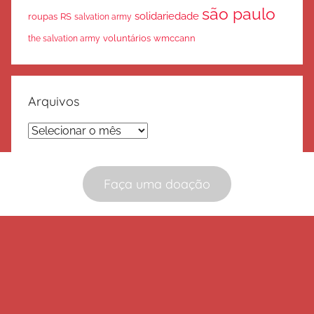
são paulo
solidariedade
roupas
RS
salvation army
voluntários
wmccann
the salvation army
Arquivos
Arquivos
Faça uma doação