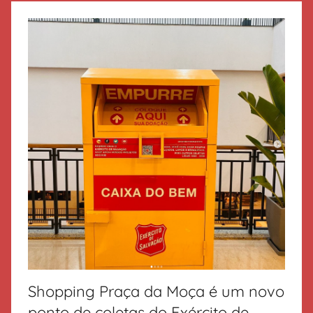
d
e
S
a
l
v
a
ç
ã
o
Shopping Praça da Moça é um novo
ponto de coletas do Exército de