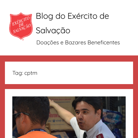
Blog do Exército de
Salvação
Doações e Bazares Beneficentes
Pular
para
Tag:
cptm
o
conteúdo