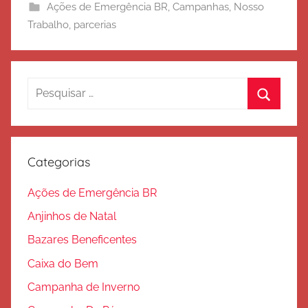
Ações de Emergência BR
,
Campanhas
,
Nosso
t
Trabalho
,
parcerias
o
d
e
S
Pesquisar
a
por:
Procura
l
v
a
Categorias
ç
ã
Ações de Emergência BR
o
Anjinhos de Natal
Bazares Beneficentes
Caixa do Bem
Campanha de Inverno