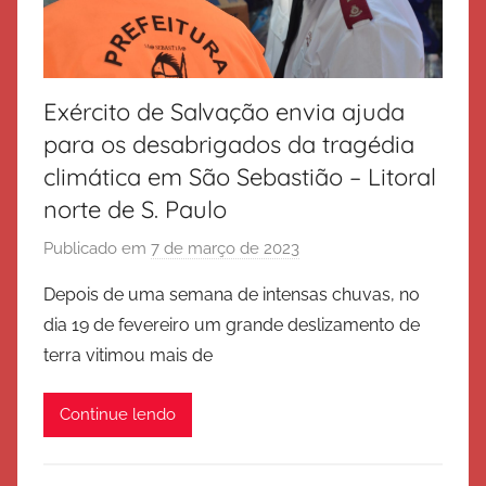
Exército de Salvação envia ajuda
para os desabrigados da tragédia
climática em São Sebastião – Litoral
norte de S. Paulo
Publicado em
7 de março de 2023
p
o
Depois de uma semana de intensas chuvas, no
r
dia 19 de fevereiro um grande deslizamento de
E
terra vitimou mais de
x
é
Continue lendo
r
c
i