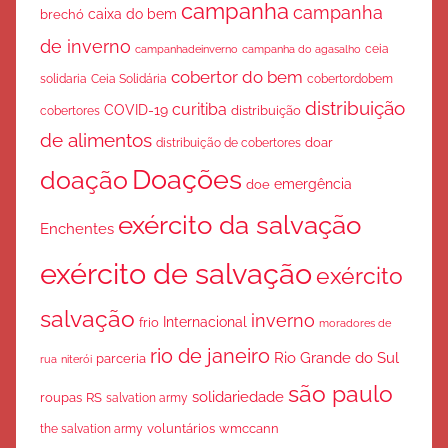
campanha
campanha
caixa do bem
brechó
de inverno
ceia
campanha do agasalho
campanhadeinverno
cobertor do bem
solidaria
Ceia Solidária
cobertordobem
distribuição
curitiba
COVID-19
cobertores
distribuição
de alimentos
doar
distribuição de cobertores
Doações
doação
emergência
doe
exército da salvação
Enchentes
exército de salvação
exército
salvação
inverno
Internacional
frio
moradores de
rio de janeiro
Rio Grande do Sul
parceria
rua
niterói
são paulo
solidariedade
roupas
RS
salvation army
voluntários
wmccann
the salvation army