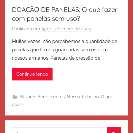
DOAÇÃO DE PANELAS: O que fazer
com panelas sem uso?
Publicado em
19 de setembro de 2024
p
o
Muitas vezes, não percebemos a quantidade de
r
panelas que temos guardadas sem uso em
E
nossos armários. Panelas de pressão de
x
é
Continue lendo
r
c
i
Bazares Beneficentes
,
Nosso Trabalho
,
O que
t
doar?
o
d
e
S
Pesquisar