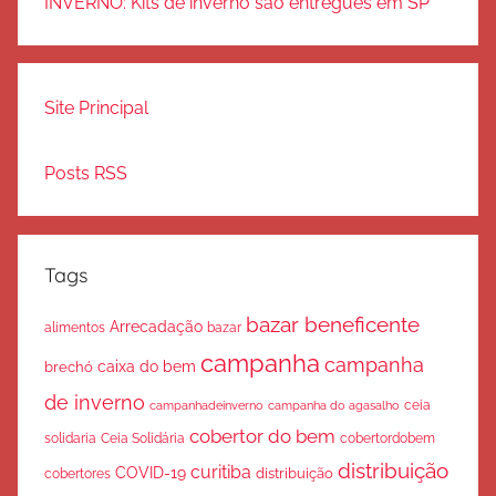
INVERNO: Kits de inverno são entregues em SP
Site Principal
Posts RSS
Tags
bazar beneficente
Arrecadação
bazar
alimentos
campanha
campanha
caixa do bem
brechó
de inverno
ceia
campanha do agasalho
campanhadeinverno
cobertor do bem
solidaria
Ceia Solidária
cobertordobem
distribuição
curitiba
COVID-19
cobertores
distribuição