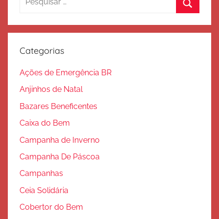
a
por:
Procura
l
v
a
Categorias
ç
ã
Ações de Emergência BR
o
Anjinhos de Natal
Bazares Beneficentes
Caixa do Bem
Campanha de Inverno
Campanha De Páscoa
Campanhas
Ceia Solidária
Cobertor do Bem