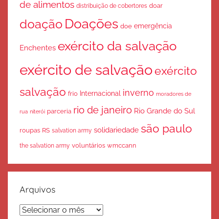
de alimentos
doar
distribuição de cobertores
Doações
doação
emergência
doe
exército da salvação
Enchentes
exército de salvação
exército
salvação
inverno
Internacional
frio
moradores de
rio de janeiro
Rio Grande do Sul
parceria
rua
niterói
são paulo
solidariedade
roupas
RS
salvation army
voluntários
wmccann
the salvation army
Arquivos
Arquivos