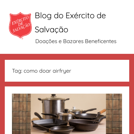
Blog do Exército de
Salvação
Doações e Bazares Beneficentes
Pular
para
Tag:
como doar airfryer
o
conteúdo