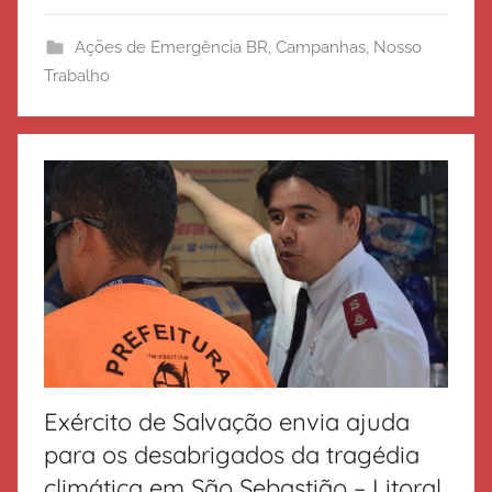
i
Ações de Emergência BR
,
Campanhas
,
Nosso
t
Trabalho
o
d
e
S
a
l
v
a
ç
ã
o
Exército de Salvação envia ajuda
para os desabrigados da tragédia
climática em São Sebastião – Litoral