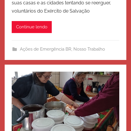
suas casas e as cidades tentando se reerguer,
E
voluntários do Exército de Salvação
x
é
Continue lendo
r
c
i
Ações de Emergência BR
,
Nosso Trabalho
t
o
d
e
S
a
l
v
a
ç
ã