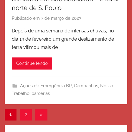
norte de S. Paulo
Publicado em
7 de março de 2023
p
o
Depois de uma semana de intensas chuvas, no
r
dia 19 de fevereiro um grande deslizamento de
E
terra vitimou mais de
x
é
Continue lendo
r
c
i
Ações de Emergência BR
,
Campanhas
,
Nosso
t
Trabalho
,
parcerias
o
d
e
Paginação
Post
1
2
»
S
seguinte
de
a