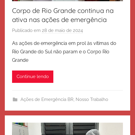
o
Corpo de Rio Grande continua na
ativa nas ações de emergência
Publicado em
28 de maio de 2024
p
o
As ações de emergência em prol às vítimas do
r
Rio Grande do Sul não param e o Corpo Rio
E
Grande
x
é
Continue lendo
r
c
i
Ações de Emergência BR
,
Nosso Trabalho
t
o
d
e
S