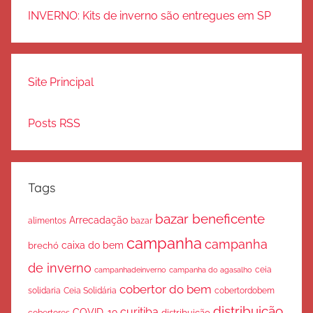
INVERNO: Kits de inverno são entregues em SP
Site Principal
Posts RSS
Tags
bazar beneficente
Arrecadação
bazar
alimentos
campanha
campanha
caixa do bem
brechó
de inverno
ceia
campanha do agasalho
campanhadeinverno
cobertor do bem
solidaria
Ceia Solidária
cobertordobem
distribuição
curitiba
COVID-19
cobertores
distribuição