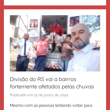
o
d
e
S
a
l
v
a
ç
ã
o
Divisão do RS vai a bairros
fortemente afetados pelas chuvas
Publicado em
12 de junho de 2024
p
o
Mesmo com as pessoas tentando voltar para
r