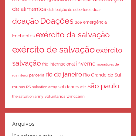
de alimentos
doar
distribuição de cobertores
Doações
doação
emergência
doe
exército da salvação
Enchentes
exército de salvação
exército
salvação
inverno
Internacional
frio
moradores de
rio de janeiro
Rio Grande do Sul
parceria
rua
niterói
são paulo
solidariedade
roupas
RS
salvation army
voluntários
wmccann
the salvation army
Arquivos