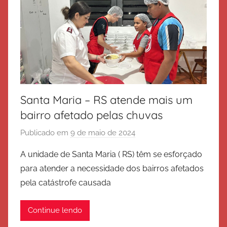
a
l
v
a
ç
ã
o
Santa Maria – RS atende mais um
bairro afetado pelas chuvas
Publicado em
9 de maio de 2024
p
o
A unidade de Santa Maria ( RS) têm se esforçado
r
para atender a necessidade dos bairros afetados
E
pela catástrofe causada
x
é
Continue lendo
r
c