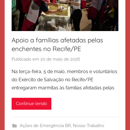
Apoio a famílias afetadas pelas
enchentes no Recife/PE
Publicado em
20 de maio de 2026
p
o
Na terça-feira, 5 de maio, membros e voluntários
r
do Exército de Salvação no Recife/PE
E
entregaram marmitas às famílias afetadas pelas
x
é
Continue lendo
r
c
i
Ações de Emergência BR
,
Nosso Trabalho
t