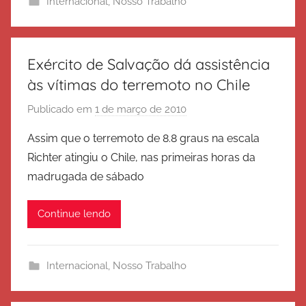
Internacional
,
Nosso Trabalho
t
o
d
e
Exército de Salvação dá assistência
S
às vítimas do terremoto no Chile
a
Publicado em
1 de março de 2010
p
l
o
v
Assim que o terremoto de 8.8 graus na escala
r
a
Richter atingiu o Chile, nas primeiras horas da
E
ç
madrugada de sábado
x
ã
é
o
Continue lendo
r
c
i
Internacional
,
Nosso Trabalho
t
o
d