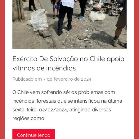
Exército De Salvação no Chile apoia
vítimas de incêndios
Publicado em
7 de fevereiro de 2024
p
o
O Chile vem sofrendo sérios problemas com
r
incêndios florestais que se intensificou na última
E
sexta-feira, 02/02/2024, atingindo diversas
x
regiões como
é
r
Continue lendo
c