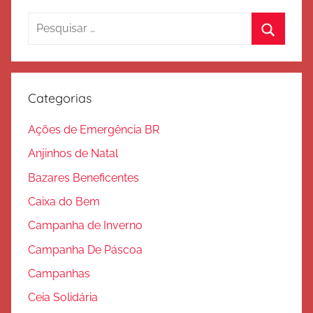
e
Pesquisar
S
por:
Procura
a
l
v
Categorias
a
ç
Ações de Emergência BR
ã
Anjinhos de Natal
o
Bazares Beneficentes
Caixa do Bem
Campanha de Inverno
Campanha De Páscoa
Campanhas
Ceia Solidária