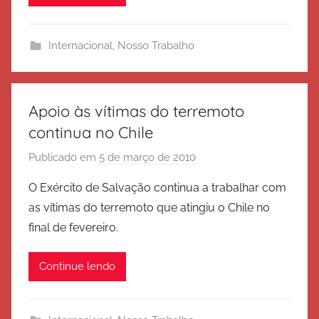
i
t
Internacional
,
Nosso Trabalho
o
d
e
S
Apoio às vítimas do terremoto
a
continua no Chile
l
Publicado em
5 de março de 2010
p
v
o
a
O Exército de Salvação continua a trabalhar com
r
ç
as vítimas do terremoto que atingiu o Chile no
E
ã
final de fevereiro.
x
o
é
Continue lendo
r
c
i