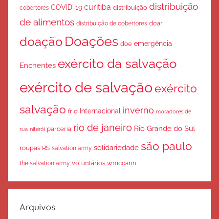
distribuição
curitiba
COVID-19
cobertores
distribuição
de alimentos
doar
distribuição de cobertores
Doações
doação
emergência
doe
exército da salvação
Enchentes
exército de salvação
exército
salvação
inverno
Internacional
frio
moradores de
rio de janeiro
Rio Grande do Sul
parceria
rua
niterói
são paulo
solidariedade
roupas
RS
salvation army
voluntários
wmccann
the salvation army
Arquivos