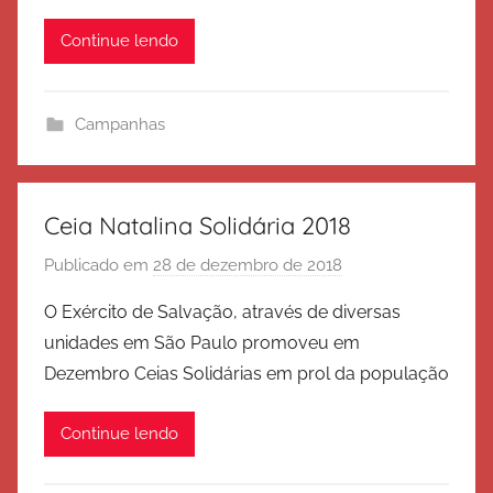
é
o
Continue lendo
r
c
i
Campanhas
t
o
d
e
Ceia Natalina Solidária 2018
S
Publicado em
28 de dezembro de 2018
p
a
o
l
O Exército de Salvação, através de diversas
r
v
unidades em São Paulo promoveu em
E
a
Dezembro Ceias Solidárias em prol da população
x
ç
é
ã
Continue lendo
r
o
c