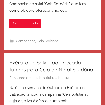
Campanha de natal “Ceia Solidária”, que tem
E
como objetivo oferecer uma ceia
x
é
Continue lendo
r
c
i
Campanhas
,
Ceia Solidária
t
o
d
e
Exército de Salvação arrecada
S
fundos para Ceia de Natal Solidária
a
Publicado em
30 de outubro de 2019
p
l
o
v
Na última semana de Outubro, o Exército de
r
a
Salvação lançou a campanha “Ceia Solidária”,
E
ç
cujo objetivo é oferecer uma ceia
x
ã