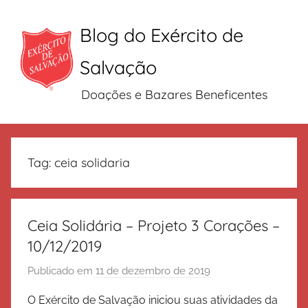
Blog do Exército de
Salvação
Doações e Bazares Beneficentes
Pular
para
Tag:
ceia solidaria
o
conteúdo
Ceia Solidária – Projeto 3 Corações –
10/12/2019
Publicado em
11 de dezembro de 2019
p
o
O Exército de Salvação iniciou suas atividades da
r