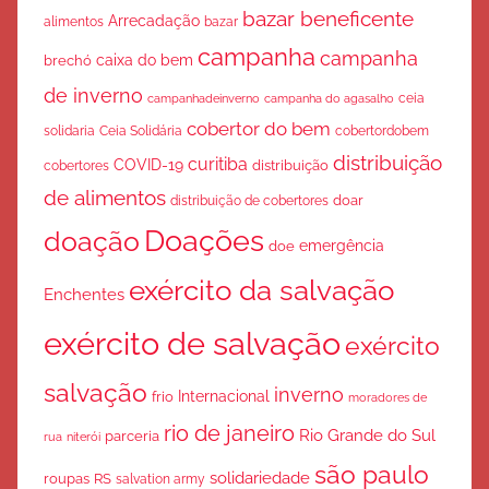
bazar beneficente
Arrecadação
bazar
alimentos
campanha
campanha
caixa do bem
brechó
de inverno
ceia
campanha do agasalho
campanhadeinverno
cobertor do bem
solidaria
Ceia Solidária
cobertordobem
distribuição
curitiba
COVID-19
cobertores
distribuição
de alimentos
doar
distribuição de cobertores
Doações
doação
emergência
doe
exército da salvação
Enchentes
exército de salvação
exército
salvação
inverno
Internacional
frio
moradores de
rio de janeiro
Rio Grande do Sul
parceria
rua
niterói
são paulo
solidariedade
roupas
RS
salvation army