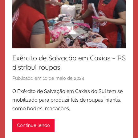
Exército de Salvação em Caxias – RS
distribui roupas
Publicado em
10 de maio de 2024
p
o
O Exército de Salvação em Caxias do Sul tem se
r
mobilizado para produzir kits de roupas infantis,
E
como bodies, macacões,
x
é
Continue lendo
r
c