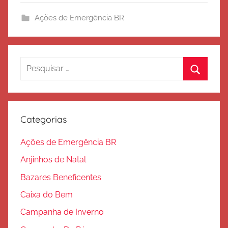
i
Ações de Emergência BR
t
o
d
e
Pesquisar
S
por:
Procura
a
l
v
Categorias
a
ç
Ações de Emergência BR
ã
Anjinhos de Natal
o
Bazares Beneficentes
Caixa do Bem
Campanha de Inverno