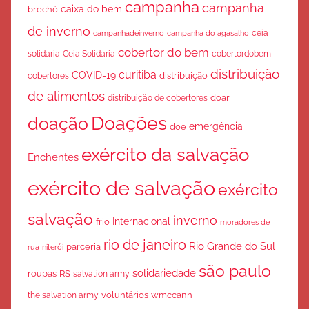
campanha
campanha
caixa do bem
brechó
de inverno
ceia
campanha do agasalho
campanhadeinverno
cobertor do bem
solidaria
Ceia Solidária
cobertordobem
distribuição
curitiba
COVID-19
cobertores
distribuição
de alimentos
doar
distribuição de cobertores
Doações
doação
emergência
doe
exército da salvação
Enchentes
exército de salvação
exército
salvação
inverno
Internacional
frio
moradores de
rio de janeiro
Rio Grande do Sul
parceria
rua
niterói
são paulo
solidariedade
roupas
RS
salvation army
voluntários
wmccann
the salvation army