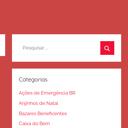
Pesquisar
por:
Procurar
Categorias
Ações de Emergência BR
Anjinhos de Natal
Bazares Beneficentes
Caixa do Bem