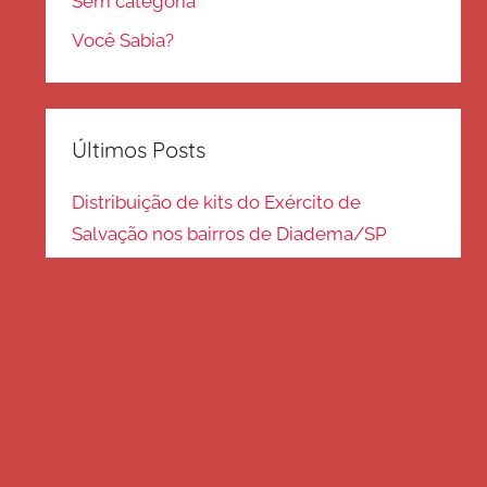
Sem categoria
Você Sabia?
Últimos Posts
Distribuição de kits do Exército de
Salvação nos bairros de Diadema/SP
Kits de inverno são distribuídos na zona
Sul – SP
Frio em Guarulhos: distribuição de roupas
e cobertores
Distribuição de cobertores e agasalhos no
litoral paulista
FRIO EM SP: Voluntários fazem