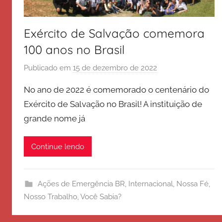
Exército de Salvação comemora
100 anos no Brasil
Publicado em
15 de dezembro de 2022
p
o
No ano de 2022 é comemorado o centenário do
r
Exército de Salvação no Brasil! A instituição de
E
grande nome já
x
é
r
Continue lendo
c
i
t
Ações de Emergência BR
,
Internacional
,
Nossa Fé
,
o
Nosso Trabalho
,
Você Sabia?
d