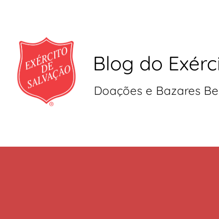
Blog do Exérc
Doações e Bazares Be
Pular
para
o
conteúdo