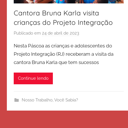
Cantora Bruna Karla visita
crianças do Projeto Integração
Publicado em
24 de abril de 2023
p
o
Nesta Páscoa as crianças e adolescentes do
r
Projeto Integração (RJ) receberam a visita da
E
cantora Bruna Karla que tem sucessos
x
é
r
Continue lendo
c
i
t
Nosso Trabalho
,
Você Sabia?
o
d
e