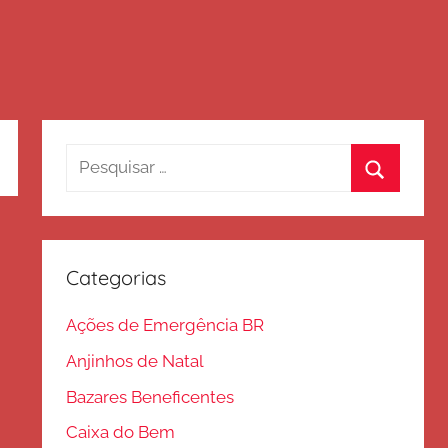
Pesquisar
por:
Procurar
Categorias
Ações de Emergência BR
Anjinhos de Natal
Bazares Beneficentes
Caixa do Bem