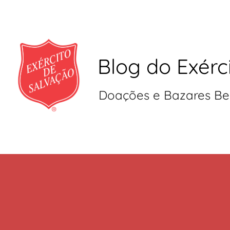
Blog do Exérc
Doações e Bazares Be
Pular
para
o
conteúdo