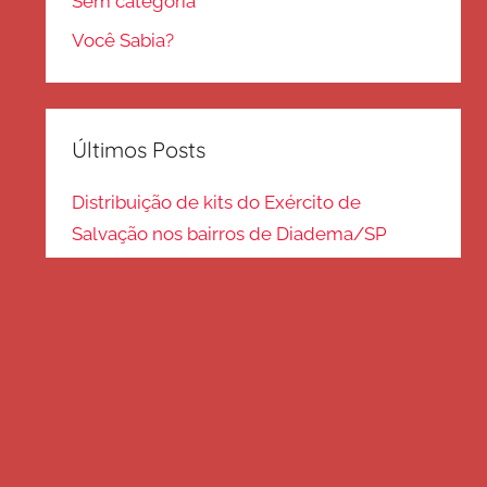
Sem categoria
Você Sabia?
Últimos Posts
Distribuição de kits do Exército de
Salvação nos bairros de Diadema/SP
Kits de inverno são distribuídos na zona
Sul – SP
Frio em Guarulhos: distribuição de roupas
e cobertores
Distribuição de cobertores e agasalhos no
litoral paulista
FRIO EM SP: Voluntários fazem