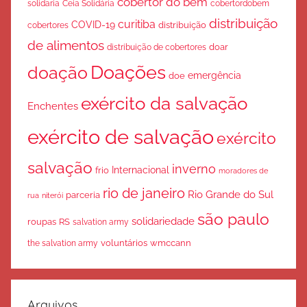
cobertor do bem
solidaria
Ceia Solidária
cobertordobem
distribuição
curitiba
COVID-19
cobertores
distribuição
de alimentos
doar
distribuição de cobertores
Doações
doação
emergência
doe
exército da salvação
Enchentes
exército de salvação
exército
salvação
inverno
Internacional
frio
moradores de
rio de janeiro
Rio Grande do Sul
parceria
rua
niterói
são paulo
solidariedade
roupas
RS
salvation army
voluntários
wmccann
the salvation army
Arquivos