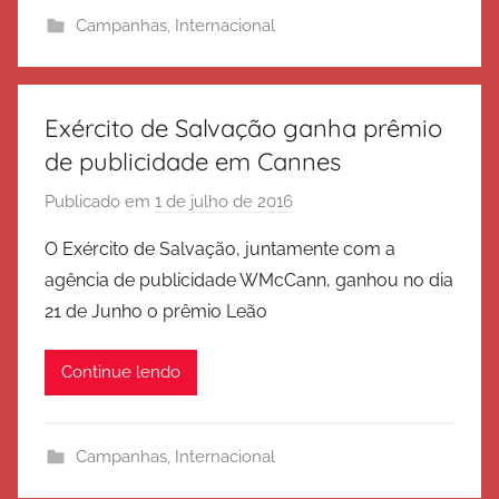
i
Campanhas
,
Internacional
t
o
d
e
Exército de Salvação ganha prêmio
S
de publicidade em Cannes
a
Publicado em
1 de julho de 2016
p
l
o
v
O Exército de Salvação, juntamente com a
r
a
agência de publicidade WMcCann, ganhou no dia
E
ç
21 de Junho o prêmio Leão
x
ã
é
o
Continue lendo
r
c
i
Campanhas
,
Internacional
t
o