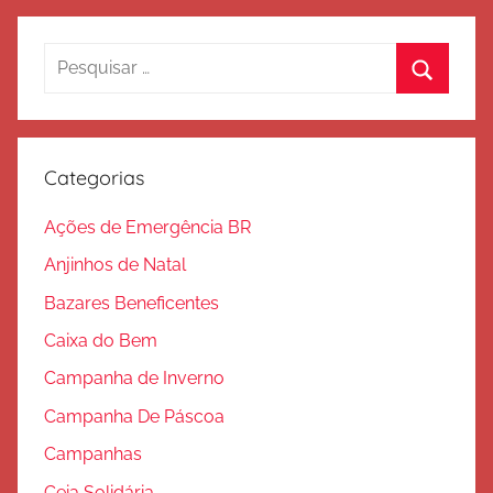
d
e
Pesquisar
S
por:
Procura
a
l
v
Categorias
a
ç
Ações de Emergência BR
ã
Anjinhos de Natal
o
Bazares Beneficentes
Caixa do Bem
Campanha de Inverno
Campanha De Páscoa
Campanhas
Ceia Solidária