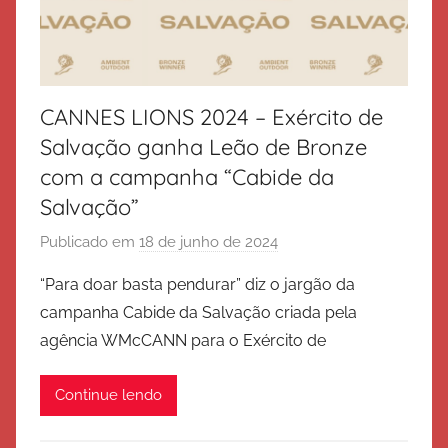
CANNES LIONS 2024 – Exército de
Salvação ganha Leão de Bronze
com a campanha “Cabide da
Salvação”
Publicado em
18 de junho de 2024
p
o
“Para doar basta pendurar” diz o jargão da
r
campanha Cabide da Salvação criada pela
E
agência WMcCANN para o Exército de
x
é
Continue lendo
r
c