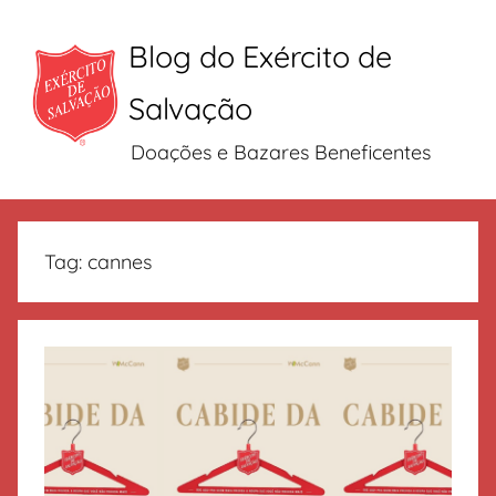
Blog do Exército de
Salvação
Doações e Bazares Beneficentes
Pular
para
Tag:
cannes
o
conteúdo