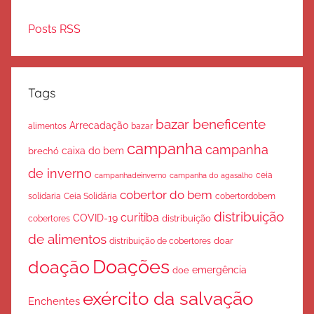
Posts RSS
Tags
bazar beneficente
Arrecadação
bazar
alimentos
campanha
campanha
caixa do bem
brechó
de inverno
ceia
campanha do agasalho
campanhadeinverno
cobertor do bem
solidaria
Ceia Solidária
cobertordobem
distribuição
curitiba
COVID-19
cobertores
distribuição
de alimentos
doar
distribuição de cobertores
Doações
doação
emergência
doe
exército da salvação
Enchentes