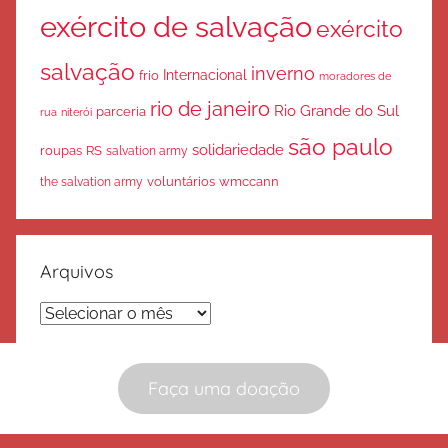
exército de salvação
exército
salvação
inverno
Internacional
frio
moradores de
rio de janeiro
Rio Grande do Sul
parceria
rua
niterói
são paulo
solidariedade
roupas
RS
salvation army
voluntários
wmccann
the salvation army
Arquivos
Arquivos
Faça uma doação