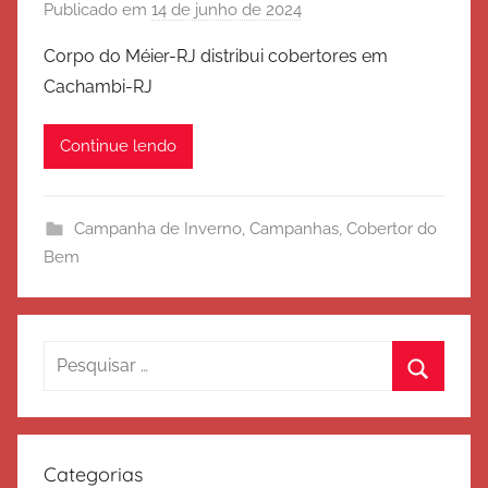
Publicado em
14 de junho de 2024
p
o
Corpo do Méier-RJ distribui cobertores em
r
Cachambi-RJ
E
x
Continue lendo
é
r
c
Campanha de Inverno
,
Campanhas
,
Cobertor do
i
Bem
t
o
d
e
Pesquisar
S
por:
Procura
a
l
v
Categorias