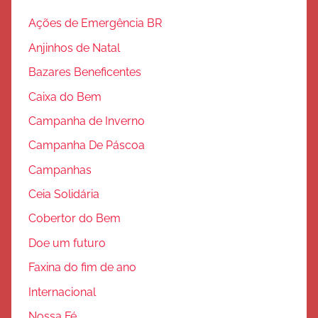
a
ç
Ações de Emergência BR
ã
Anjinhos de Natal
o
Bazares Beneficentes
Caixa do Bem
Campanha de Inverno
Campanha De Páscoa
Campanhas
Ceia Solidária
Cobertor do Bem
Doe um futuro
Faxina do fim de ano
Internacional
Nossa Fé