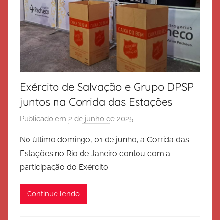
Exército de Salvação e Grupo DPSP
juntos na Corrida das Estações
Publicado em
2 de junho de 2025
p
o
No último domingo, 01 de junho, a Corrida das
r
Estações no Rio de Janeiro contou com a
E
participação do Exército
x
é
Continue lendo
r
c