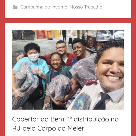
i
Campanha de Inverno
,
Nosso Trabalho
t
o
d
e
S
a
l
v
a
ç
ã
o
Cobertor do Bem: 1° distribuição no
RJ pelo Corpo do Méier