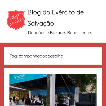
Blog do Exército de
Salvação
Doações e Bazares Beneficentes
Pular
para
Tag:
campanhadoagasalho
o
conteúdo