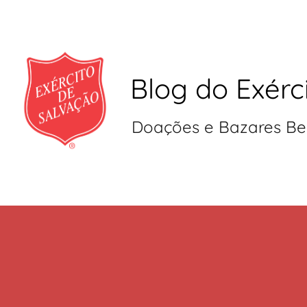
Blog do Exérc
Doações e Bazares Be
Pular
para
o
conteúdo