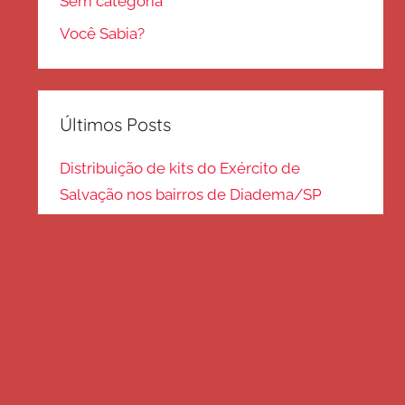
Sem categoria
Você Sabia?
Últimos Posts
Distribuição de kits do Exército de
Salvação nos bairros de Diadema/SP
Kits de inverno são distribuídos na zona
Sul – SP
Frio em Guarulhos: distribuição de roupas
e cobertores
Distribuição de cobertores e agasalhos no
litoral paulista
FRIO EM SP: Voluntários fazem