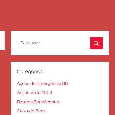
Pesquisar
por:
Procurar
Categorias
Ações de Emergência BR
Anjinhos de Natal
Bazares Beneficentes
Caixa do Bem