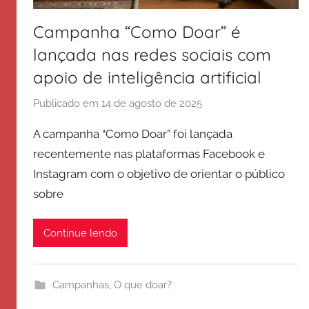
Campanha “Como Doar” é
lançada nas redes sociais com
apoio de inteligência artificial
Publicado em
14 de agosto de 2025
p
o
A campanha “Como Doar” foi lançada
r
recentemente nas plataformas Facebook e
E
Instagram com o objetivo de orientar o público
x
sobre
é
r
c
Continue lendo
i
t
o
Campanhas
,
O que doar?
d