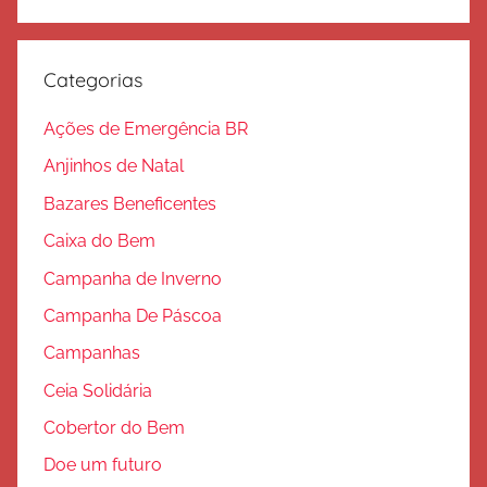
Procura
l
v
a
Categorias
ç
ã
Ações de Emergência BR
o
Anjinhos de Natal
Bazares Beneficentes
Caixa do Bem
Campanha de Inverno
Campanha De Páscoa
Campanhas
Ceia Solidária
Cobertor do Bem
Doe um futuro