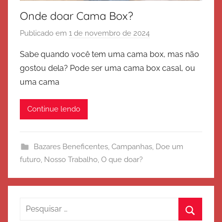
Onde doar Cama Box?
Publicado em
1 de novembro de 2024
p
o
Sabe quando você tem uma cama box, mas não
r
gostou dela? Pode ser uma cama box casal, ou
E
uma cama
x
é
Continue lendo
r
c
i
Bazares Beneficentes
,
Campanhas
,
Doe um
t
futuro
,
Nosso Trabalho
,
O que doar?
o
d
e
S
Pesquisar
a
por: