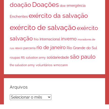
Doações
doação
emergência
doe
exército da salvação
Enchentes
exército de salvação
exército
salvação
inverno
Internacional
frio
moradores de
rio de janeiro
Rio Grande do Sul
parceria
rua
niterói
são paulo
solidariedade
roupas
RS
salvation army
voluntários
wmccann
the salvation army
Arquivos
Arquivos