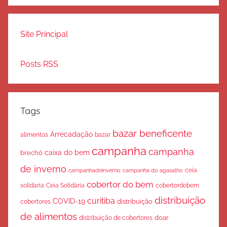
Site Principal
Posts RSS
Tags
bazar beneficente
Arrecadação
bazar
alimentos
campanha
campanha
caixa do bem
brechó
de inverno
ceia
campanha do agasalho
campanhadeinverno
cobertor do bem
solidaria
Ceia Solidária
cobertordobem
distribuição
curitiba
COVID-19
cobertores
distribuição
de alimentos
doar
distribuição de cobertores