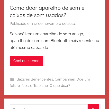
Como doar aparelho de som e
caixas de som usados?
Publicado em
12 de novembro de 2024
p
o
Se você tem um aparelho de som antigo,
r
aparelho de som com Bluetooth mais recente, ou
E
até mesmo caixas de
x
é
Continue lendo
r
c
i
Bazares Beneficentes
,
Campanhas
,
Doe um
t
futuro
,
Nosso Trabalho
,
O que doar?
o
d
e
S
Pesquisar