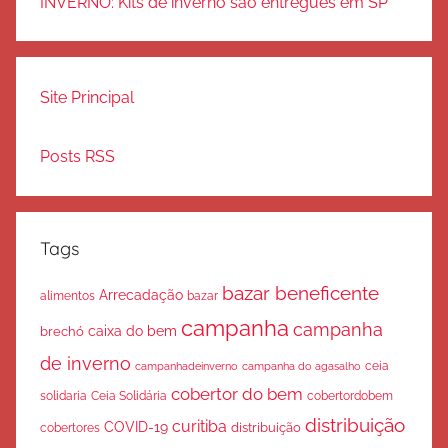
INVERNO: Kits de inverno são entregues em SP
Site Principal
Posts RSS
Tags
bazar beneficente
Arrecadação
bazar
alimentos
campanha
campanha
caixa do bem
brechó
de inverno
ceia
campanha do agasalho
campanhadeinverno
cobertor do bem
solidaria
Ceia Solidária
cobertordobem
distribuição
curitiba
COVID-19
cobertores
distribuição