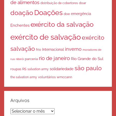
de alimentos
doar
distribuição de cobertores
Doações
doação
emergência
doe
exército da salvação
Enchentes
exército de salvação
exército
salvação
inverno
Internacional
frio
moradores de
rio de janeiro
Rio Grande do Sul
parceria
rua
niterói
são paulo
solidariedade
roupas
RS
salvation army
voluntários
wmccann
the salvation army
Arquivos
Arquivos