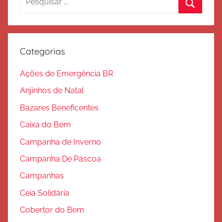
a
por:
Procura
l
v
a
Categorias
ç
ã
Ações de Emergência BR
o
Anjinhos de Natal
Bazares Beneficentes
Caixa do Bem
Campanha de Inverno
Campanha De Páscoa
Campanhas
Ceia Solidária
Cobertor do Bem