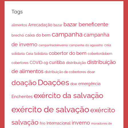
Tags
bazar beneficente
Arrecadação
bazar
alimentos
campanha
campanha
caixa do bem
brechó
de inverno
ceia
campanha do agasalho
campanhadeinverno
cobertor do bem
solidaria
Ceia Solidária
cobertordobem
distribuição
curitiba
COVID-19
cobertores
distribuição
de alimentos
doar
distribuição de cobertores
Doações
doação
emergência
doe
exército da salvação
Enchentes
exército de salvação
exército
salvação
inverno
Internacional
frio
moradores de