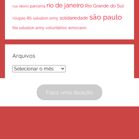
rio de janeiro
Rio Grande do Sul
parceria
rua
niterói
são paulo
solidariedade
roupas
RS
salvation army
voluntários
wmccann
the salvation army
Arquivos
Arquivos
Faça uma doação