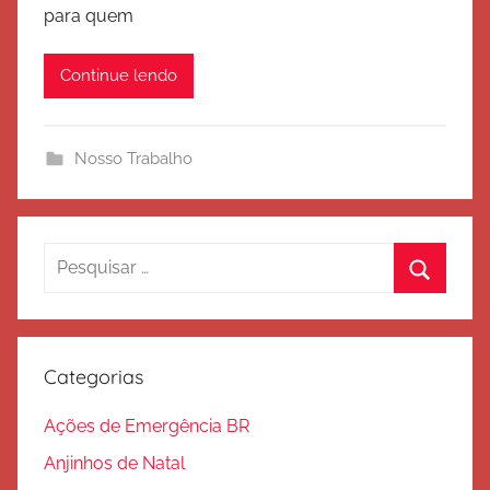
para quem
x
é
Continue lendo
r
c
i
Nosso Trabalho
t
o
d
e
Pesquisar
S
por:
Procura
a
l
v
Categorias
a
ç
Ações de Emergência BR
ã
Anjinhos de Natal
o