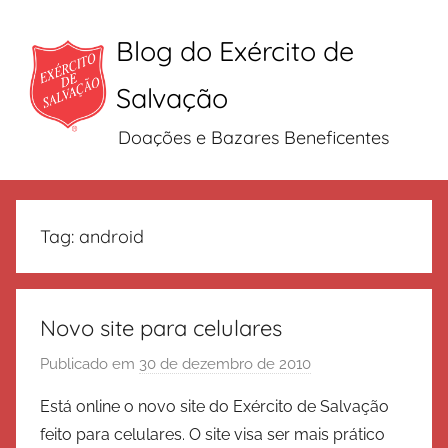
Blog do Exército de
Salvação
Doações e Bazares Beneficentes
Pular
para
Tag:
android
o
conteúdo
Novo site para celulares
Publicado em
30 de dezembro de 2010
p
o
Está online o novo site do Exército de Salvação
r
feito para celulares. O site visa ser mais prático
E