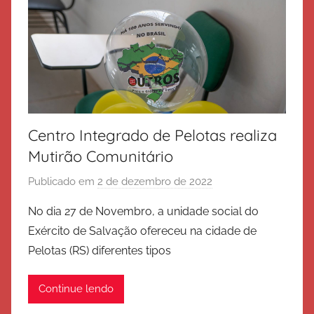
a
l
v
a
ç
ã
o
Centro Integrado de Pelotas realiza
Mutirão Comunitário
Publicado em
2 de dezembro de 2022
p
o
No dia 27 de Novembro, a unidade social do
r
Exército de Salvação ofereceu na cidade de
E
Pelotas (RS) diferentes tipos
x
é
Continue lendo
r
c