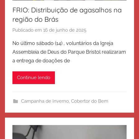
FRIO: Distribuição de agasalhos na
região do Brás
Publicado em
16 de junho de 2025
p
o
No último sábado (14) , voluntários da Igreja
r
Assembleia de Deus do Parque Bristol realizaram
E
a entrega de doações de
x
é
Continue lendo
r
c
i
Campanha de Inverno
,
Cobertor do Bem
t
o
d
e
S