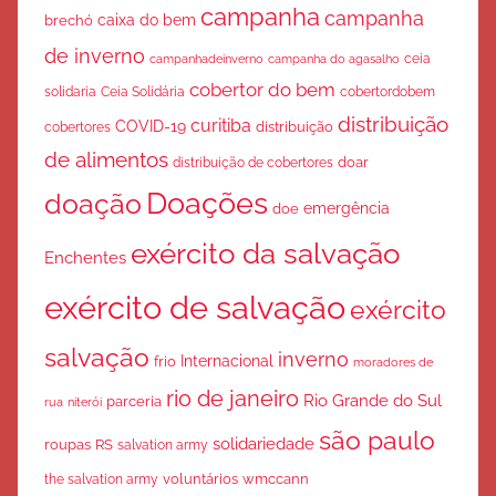
campanha
campanha
caixa do bem
brechó
de inverno
ceia
campanha do agasalho
campanhadeinverno
cobertor do bem
solidaria
Ceia Solidária
cobertordobem
distribuição
curitiba
COVID-19
cobertores
distribuição
de alimentos
doar
distribuição de cobertores
Doações
doação
emergência
doe
exército da salvação
Enchentes
exército de salvação
exército
salvação
inverno
Internacional
frio
moradores de
rio de janeiro
Rio Grande do Sul
parceria
rua
niterói
são paulo
solidariedade
roupas
RS
salvation army
voluntários
wmccann
the salvation army