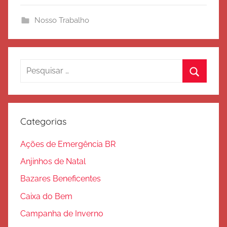
i
Nosso Trabalho
t
o
d
e
Pesquisar
S
por:
Procura
a
l
v
Categorias
a
ç
Ações de Emergência BR
ã
Anjinhos de Natal
o
Bazares Beneficentes
Caixa do Bem
Campanha de Inverno