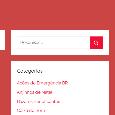
Pesquisar
por:
Procurar
Categorias
Ações de Emergência BR
Anjinhos de Natal
Bazares Beneficentes
Caixa do Bem