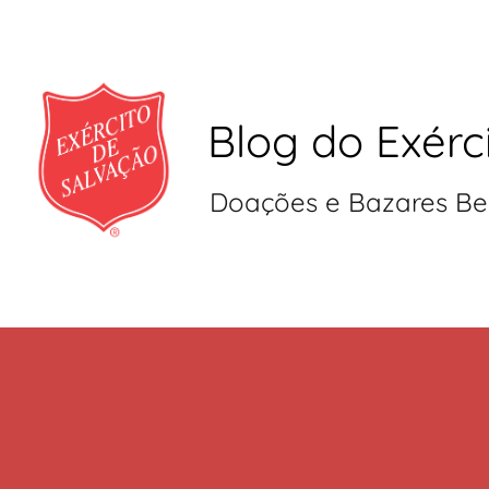
Blog do Exérc
Doações e Bazares Be
Pular
para
o
conteúdo