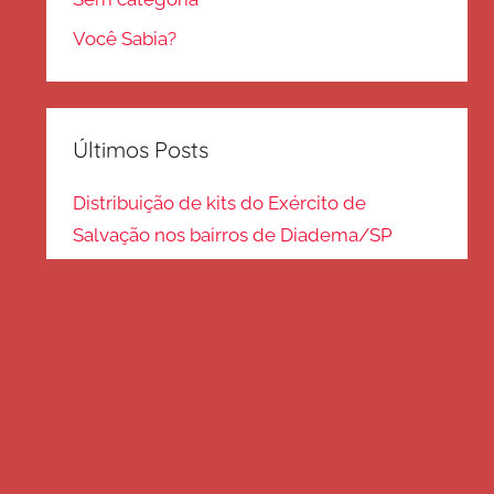
Você Sabia?
Últimos Posts
Distribuição de kits do Exército de
Salvação nos bairros de Diadema/SP
Kits de inverno são distribuídos na zona
Sul – SP
Frio em Guarulhos: distribuição de roupas
e cobertores
Distribuição de cobertores e agasalhos no
litoral paulista
FRIO EM SP: Voluntários fazem