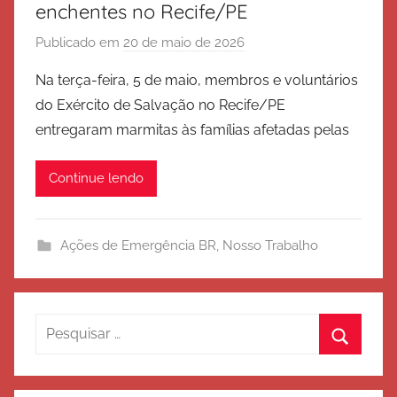
enchentes no Recife/PE
Publicado em
20 de maio de 2026
p
o
Na terça-feira, 5 de maio, membros e voluntários
r
do Exército de Salvação no Recife/PE
E
entregaram marmitas às famílias afetadas pelas
x
é
Continue lendo
r
c
i
Ações de Emergência BR
,
Nosso Trabalho
t
o
d
e
Pesquisar
S
por:
Procura
a
l