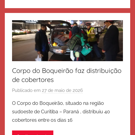
d
e
S
a
l
v
a
ç
ã
Corpo do Boqueirão faz distribuição
o
de cobertores
Publicado em
27 de maio de 2026
p
o
O Corpo do Boqueirão, situado na região
r
sudoeste de Curitiba – Paraná , distribuiu 40
E
cobertores entre os dias 16
x
é