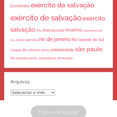
exército da salvação
Enchentes
exército de salvação
exército
salvação
inverno
Internacional
frio
moradores de
rio de janeiro
Rio Grande do Sul
parceria
rua
niterói
são paulo
solidariedade
roupas
RS
salvation army
voluntários
wmccann
the salvation army
Arquivos
Arquivos
Faça uma doação