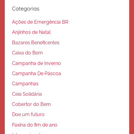
v
Categorias
a
ç
Ações de Emergência BR
ã
Anjinhos de Natal
o
Bazares Beneficentes
Caixa do Bem
Campanha de Inverno
Campanha De Páscoa
Campanhas
Ceia Solidária
Cobertor do Bem
Doe um futuro
Faxina do fim de ano