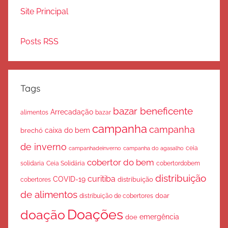
Site Principal
Posts RSS
Tags
bazar beneficente
Arrecadação
bazar
alimentos
campanha
campanha
caixa do bem
brechó
de inverno
ceia
campanha do agasalho
campanhadeinverno
cobertor do bem
solidaria
Ceia Solidária
cobertordobem
distribuição
curitiba
COVID-19
cobertores
distribuição
de alimentos
doar
distribuição de cobertores
Doações
doação
emergência
doe