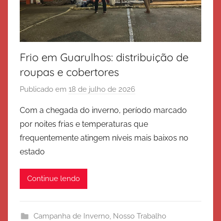
Frio em Guarulhos: distribuição de
roupas e cobertores
Publicado em
18 de julho de 2026
p
o
Com a chegada do inverno, período marcado
r
por noites frias e temperaturas que
E
frequentemente atingem níveis mais baixos no
x
estado
é
r
Continue lendo
c
i
t
Campanha de Inverno
,
Nosso Trabalho
o