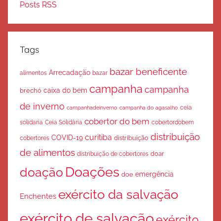
Posts RSS
Tags
bazar beneficente
Arrecadação
bazar
alimentos
campanha
campanha
caixa do bem
brechó
de inverno
ceia
campanha do agasalho
campanhadeinverno
cobertor do bem
solidaria
Ceia Solidária
cobertordobem
distribuição
curitiba
COVID-19
cobertores
distribuição
de alimentos
doar
distribuição de cobertores
Doações
doação
emergência
doe
exército da salvação
Enchentes
exército de salvação
exército