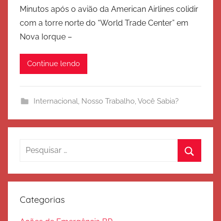
o
Minutos após o avião da American Airlines colidir
r
com a torre norte do “World Trade Center” em
E
Nova Iorque –
x
é
Continue lendo
r
c
i
Internacional
,
Nosso Trabalho
,
Você Sabia?
t
o
d
e
Pesquisar
S
por:
Procura
a
l
v
Categorias
a
ç