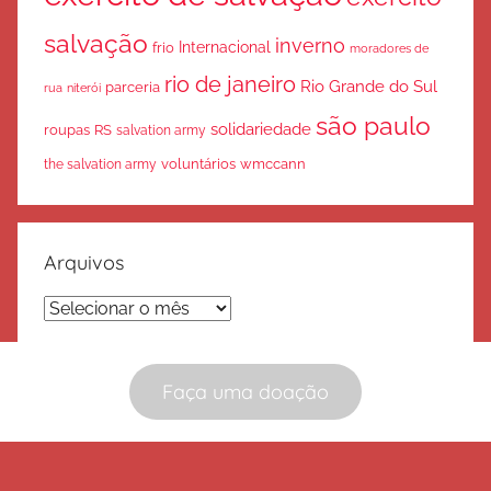
salvação
inverno
Internacional
frio
moradores de
rio de janeiro
Rio Grande do Sul
parceria
rua
niterói
são paulo
solidariedade
roupas
RS
salvation army
voluntários
wmccann
the salvation army
Arquivos
Arquivos
Faça uma doação