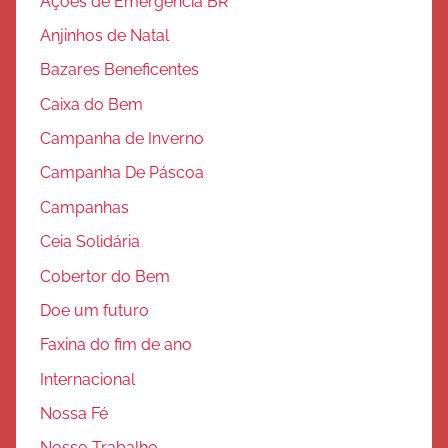
Ações de Emergência BR
ã
Anjinhos de Natal
o
Bazares Beneficentes
Caixa do Bem
Campanha de Inverno
Campanha De Páscoa
Campanhas
Ceia Solidária
Cobertor do Bem
Doe um futuro
Faxina do fim de ano
Internacional
Nossa Fé